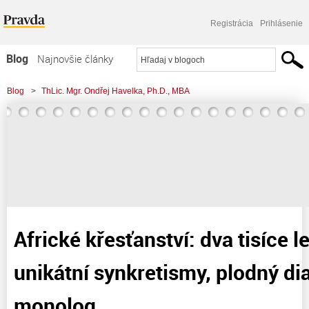
Registrácia
Prihlásenie
Blog
Najnovšie články
Najčítanejšie články
Blog
>
ThLic. Mgr. Ondřej Havelka, Ph.D., MBA
Najkomentovanejšie články
>
Africké křesťanství: dva tisíce let tradice, unikátní synkretismy, plodný dialog i
Zoznam blogov
krvavý monolog
Komerčné blogy
Africké křesťanství: dva tisíce le
unikátní synkretismy, plodný dia
monolog