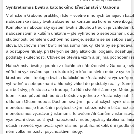
Synkretismus
bwiti
a katolického křesťanství v Gabonu
V africkém Gabonu praktikují lidé – včetně mnohých tamějších katol
náboženské rituály
bwiti
založené na konzumaci kořene keře
iboga
Komplexní náboženský systém
bwiti
s dlouhou tradicí je vzhledem 
náboženstvím a kultům unikátní – jde výhradně o sebepoznání, duc
skutečnosti, odhalení duchovního závoje, setkání se se sebou sam
slova. Duchovní směr
bwiti
nemá sumu nauky, která by se předávala,
a postupové rituály, při kterých se díky alkaloidu
ibogainu
dosahuje 
podstaty skutečnosti. Člověk se otevírá vizím a přijímá pochopení rea
Náboženství
bwiti
je jedním z oficiálních náboženství v Gabonu, ovš
věřícími vyznáváno spolu s katolickým křesťanstvím nebo v synkre
křesťanstvím. Teologie
bwiti
a katolického křesťanství si výrazněji 
výhradně o sebepoznání a hluboký vhled do podstaty reality. Samo
ani božstvy, přesto se ale traduje, že Bůh stvořitel
Zame ye Mebeg
Identifikace původních bohů a božstev s jednou z křesťansky nahlíž
s Bohem Otcem nebo s Duchem svatým – je v afrických synkretisme
monoteismus je tradičním polyteistickým náboženstvím blíže než str
monoteismus vyznávaný islámem. To ovšem Afričanům v islamizovan
vyznávání dvou odlišných náboženství nebo jejich synkretismu. Inici
účastní rovněž vyznavači synkretismu, probíhá několik dní (podle obl
něm velké množství psychoaktivní
ibogy
.