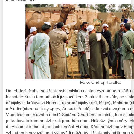
Foto: Ondřej Havelka
Do tehdejší Núbie se křesťanství nilskou cestou významně rozšířilo 
hlasatelé Krista tam působili již počátkem 2. století – a záhy se st
núbijských království Nobatie (staronúbijsky ⲙⲓⲅⲛ̅, Migin), Makúrie 
a Alodia (staronúbijsky ⲁⲣⲟⲩⲁ, Aroua). Později zde kvetlo zejména m
V současném hlavním městě Súdánu Chartúmu je místo, kde se slév
pokračovalo křesťanství proti proudům obou Nilů různými směry. Mo
do Aksumské říše, do oblasti dnešní Etiopie. Křesťanství má v Etiopii
vzhledem k novozákonní výpovědi může být křesťanství přítomno v ob