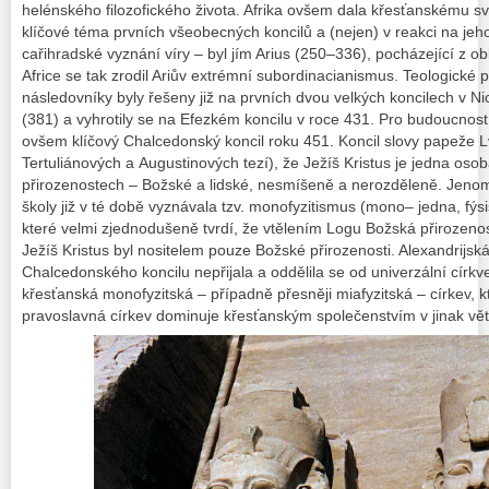
helénského filozofického života. Afrika ovšem dala křesťanskému svět
klíčové téma prvních všeobecných koncilů a (nejen) v reakci na jeho
cařihradské vyznání víry – byl jím Arius (250–336), pocházející z ob
Africe se tak zrodil Ariův extrémní subordinacianismus. Teologické 
následovníky byly řešeny již na prvních dvou velkých koncilech v Nic
(381) a vyhrotily se na Efezkém koncilu v roce 431. Pro budoucnost
ovšem klíčový Chalcedonský koncil roku 451. Koncil slovy papeže L
Tertuliánových a Augustinových tezí), že Ježíš Kristus je jedna os
přirozenostech – Božské a lidské, nesmíšeně a nerozděleně. Jenomž
školy již v té době vyznávala tzv. monofyzitismus (
mono
– jedna,
fýs
které velmi zjednodušeně tvrdí, že vtělením Logu Božská přirozenost 
Ježíš Kristus byl nositelem pouze Božské přirozenosti. Alexandrijsk
Chalcedonského koncilu nepřijala a oddělila se od univerzální církv
křesťanská monofyzitská – případně přesněji miafyzitská – církev, 
pravoslavná církev dominuje křesťanským společenstvím v jinak v