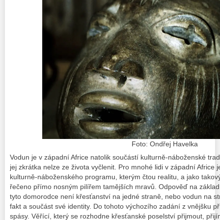
Foto: Ondřej Havelka
Vodun
je v západní Africe natolik součástí kulturně-náboženské tra
jej zkrátka nelze ze života vyčlenit. Pro mnohé lidi v západní Africe 
kulturně-náboženského programu, kterým čtou realitu, a jako takový
řečeno přímo nosným pilířem tamějších mravů. Odpověď na základní
tyto domorodce není křesťanství na jedné straně, nebo
vodun
na s
fakt a součást své identity. Do tohoto výchozího zadání z vnějšku p
spásy. Věřící, který se rozhodne křesťanské poselství přijmout, při