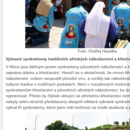
Foto: Ondřej Havelka
Vybrané synkretismy tradičních afrických náboženství a křesť
V Africe jsou běžným jevem synkretismy původních náboženství a
zejména islámu a křesťanství. Hovoří se o skutečnosti, že mnozí Afr
náboženství, ovšem neopustili původní víru, a vznikly tak nábožensk
kulturní tradice v rozličných podobách. Není v rozsahových možno
synkretismům křesťanství a původních afrických náboženství, ba do
vyjmenovat. Přesto by článek věnující se africkému křesťanství nem
nebyly velmi stručně představeny alespoň některé vybrané synkreti
vybral tři synkretismy, které jsem měl možnost na místě studovat a