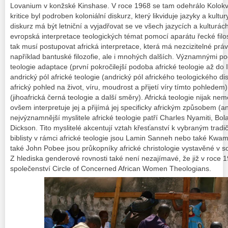
Lovanium v konžské Kinshase. V roce 1968 se tam odehrálo Kolokviu
kritice byl podroben koloniální diskurz, který likviduje jazyky a kult
diskurz má být letniční a vyjadřovat se ve všech jazycích a kulturác
evropská interpretace teologických témat pomocí aparátu řecké fil
tak musí postupovat africká interpretace, která má nezcizitelné právo
například bantuské filozofie, ale i mnohých dalších. Významnými pod
teologie adaptace (první pokročilejší podoba africké teologie až do I
andrický pól africké teologie (andrický pól afrického teologického di
africký pohled na život, víru, moudrost a přijetí víry tímto pohledem
(jihoafrická černá teologie a další směry). Africká teologie nijak nem
ovšem interpretuje jej a přijímá jej specificky africkým způsobem (an
nejvýznamnější myslitele africké teologie patří Charles Nyamiti, Bol
Dickson. Tito myslitelé akcentují vztah křesťanství k vybraným tr
biblisty v rámci africké teologie jsou Lamin Sanneh nebo také Kwa
také John Pobee jsou průkopníky africké christologie vystavěné v s
Z hlediska genderové rovnosti také není nezajímavé, že již v roce 1
společenství Circle of Concerned African Women Theologians.