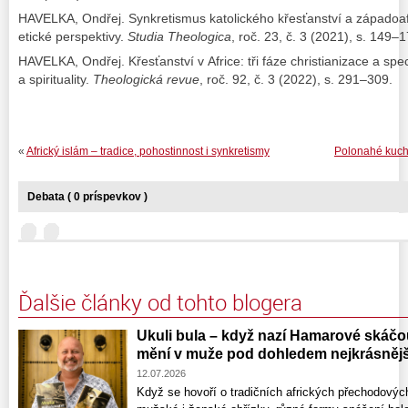
HAVELKA, Ondřej. Synkretismus katolického křesťanství a západoaf
etické perspektivy.
Studia Theologica
,
roč. 23, č. 3 (2021), s. 149–1
HAVELKA, Ondřej. Křesťanství v Africe: tři fáze christianizace a speci
a spirituality.
Theologická revue
, roč. 92, č. 3 (2022), s. 291–309.
«
Africký islám – tradice, pohostinnost i synkretismy
Polonahé kucha
Debata ( 0 príspevkov )
Ďalšie články od tohto blogera
Ukuli bula – když nazí Hamarové skáčo
mění v muže pod dohledem nejkrásněj
12.07.2026
Když se hovoří o tradičních afrických přechodových