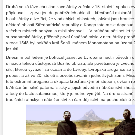
Druhá velká fáze christianizace Afriky začala v 15. století: spolu s 
připlouvali – zprvu jen do pobřežních oblastí – křesťanští misionáři. 
hloubi Afriky a lze říci, že v odlehlých oblastech, jakými jsou hranic
některé oblasti Středoafrické republiky a Konga tato misie doposu
v těchto místech pobýval a misii sledoval. – V průběhu pěti set let s
subsaharské Afriky, přičemž první úspěšné misie v nitru Afriky proběhl
v roce 1548 byl pokřtěn král Šonů jménem Monomotapa na území Z
jezuitů.
Dnešním pohledem je bohužel jasné, že Evropané nectili původní ob
s nezcizitelnou důstojností Božího obrazu, ale povětšinou je zvěcňo
sílu, kterou vyváželi za oceán a do Evropy. Evropská arogance se v 
ji opustila až ve 20. století s osvobozováním jednotlivých zemí. Misi
tuto extrémní aroganci a okupaci křesťanským přístupem, ovšem rov
k Afričanům silně paternalisticky a jejich původní náboženství zhust
a tedy de facto satanismus, který je nutno vymýtit. Na druhé stran
tradičních afrických náboženství za čarodějnictví má pochopitelné zá