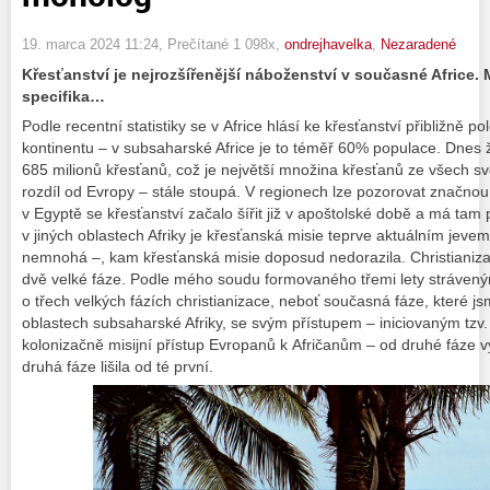
19. marca 2024 11:24
, Prečítané 1 098x,
ondrejhavelka
,
Nezaradené
Křesťanství je nejrozšířenější náboženství v současné Africe. 
specifika…
Podle recentní statistiky se v Africe hlásí ke křesťanství přibližně p
kontinentu – v subsaharské Africe je to téměř 60% populace. Dnes žij
685 milionů křesťanů, což je největší množina křesťanů ze všech sv
rozdíl od Evropy – stále stoupá. V regionech lze pozorovat značnou
v Egyptě se křesťanství začalo šířit již v apoštolské době a má tam p
v jiných oblastech Afriky je křesťanská misie teprve aktuálním jevem a
nemnohá –, kam křesťanská misie doposud nedorazila. Christianiza
dvě velké fáze. Podle mého soudu formovaného třemi lety strávenými
o třech velkých fázích christianizace, neboť současná fáze, které j
oblastech subsaharské Afriky, se svým přístupem – iniciovaným tzv. a
kolonizačně misijní přístup Evropanů k Afričanům – od druhé fáze v
druhá fáze lišila od té první.