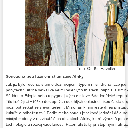
Foto: Ondřej Havelka
Současná třetí fáze christianizace Afriky
Jak již bylo řečeno, s tímto doznívajícím typem misií druhé fáze jse
pobytech v Africe setkal ve velmi odlehlých místech, např. u surmick
Súdánu a Etiopie nebo u pygmejských etnik ve Středoafrické republ
Tito lidé žijící v těžko dostupných odlehlých oblastech jsou často 
možnost setkat se s evangeliem. Misionáři k nim ještě dnes přistupuj
kultuře a náboženství. Podle mého soudu je takové jednání dále ne
misijní metody v rozvinutějších oblastech Afriky, které výrazně po
technologie a rozvoj vzdělanosti. Paternalistický přístup nyní nahra