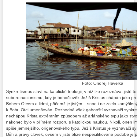
Foto: Ondřej Havelka
Synkretismus staví na katolické teologii, v níž lze rozeznávat jisté 
subordinacionismu, kdy je bohočlověk Ježíš Kristus chápán jako p
Bohem Otcem a lidmi, přičemž je jistým – snad i ne zcela zamýšl
k Bohu Otci umenšován. Rozhodně však gabonští vyznavači synkret
nechápou Krista extrémním způsobem až ariánského typu jako stvo
nakonec bylo v přímém rozporu s katolickou naukou. Nikoli, onen im
spíše jemnějšího, origenovského typu. Ježíš Kristus je vyznavači s
Bůh a pravý člověk, ovšem v jisté blíže nespecifikované podobě je 