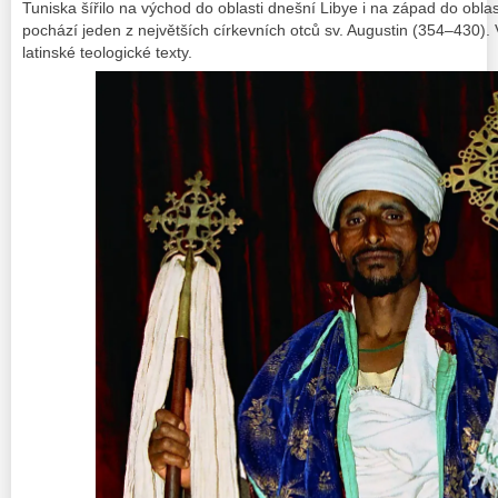
Tuniska šířilo na východ do oblasti dnešní Libye i na západ do obla
pochází jeden z největších církevních otců sv. Augustin (354–430). V
latinské teologické texty.