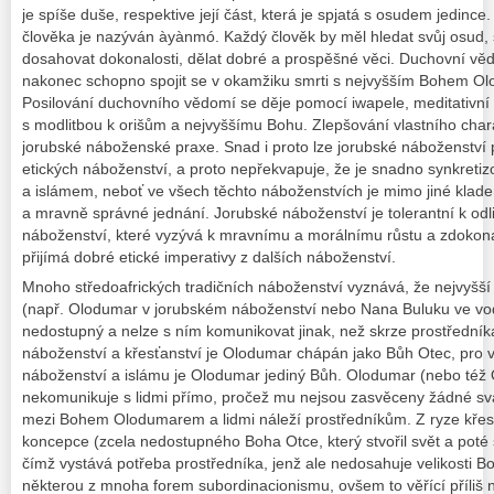
je spíše duše, respektive její část, která je spjatá s osudem jedinc
člověka je nazýván
àyànmó
. Každý člověk by měl hledat svůj osud, 
dosahovat dokonalosti, dělat dobré a prospěšné věci. Duchovní věd
nakonec schopno spojit se v okamžiku smrti s nejvyšším Bohem
Ol
Posilování duchovního vědomí se děje pomocí
iwapele
, meditativní
s modlitbou k orišům a nejvyššímu Bohu. Zlepšování vlastního chara
jorubské náboženské praxe. Snad i proto lze jorubské náboženství 
etických náboženství, a proto nepřekvapuje, že je snadno synkretiz
a islámem, neboť ve všech těchto náboženstvích je mimo jiné klad
a mravně správné jednání. Jorubské náboženství je tolerantní k odli
náboženství, které vyzývá k mravnímu a morálnímu růstu a zdoko
přijímá dobré etické imperativy z dalších náboženství.
Mnoho středoafrických tradičních náboženství vyznává, že nejvyšší 
(např.
Olodumar
v jorubském náboženství nebo
Nana Buluku
ve
vo
nedostupný a nelze s ním komunikovat jinak, než skrze prostředník
náboženství a křesťanství je
Olodumar
chápán jako Bůh Otec, pro v
náboženství a islámu je
Olodumar
jediný Bůh.
Olodumar
(nebo též
nekomunikuje s lidmi přímo, pročež mu nejsou zasvěceny žádné sva
mezi Bohem
Olodumarem
a lidmi náleží prostředníkům. Z ryze kře
koncepce (zcela nedostupného Boha Otce, který stvořil svět a poté s
čímž vystává potřeba prostředníka, jenž ale nedosahuje velikosti 
některou z mnoha forem subordinacionismu, ovšem to věřící příliš ne