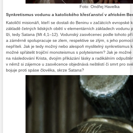
Foto: Ondřej Havelka
Synkretismus
vodunu
a katolického křesťanství v africkém Be
Katoličtí misionáři, kteří se dostali do Beninu v začátcích evropské ko
základě četných lidských obětí v elementárních základech
vodunu
p
lži, tedy Satana (Mt 4,1–12). Vodunský zasvěcenec podle tohoto p
a záměrně spolupracuje se zlem, respektive se zlým, s jeho pomocí
nepříteli. Jak je tedy možný nebo alespoň myslitelný synkretismus 
možné spřátelit trojiční monoteismus s polyteismem? Jak je možné 
na následování Krista, dvojím přikázání lásky a radikálním odpuště
v němž si zájemce u zasvěcence objednává neštěstí či smrt pro svéh
bojuje proti spáse člověka, skrze Satana?