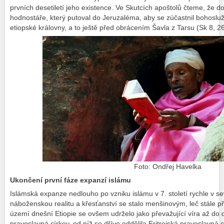
prvních desetiletí jeho existence. Ve Skutcích apoštolů čteme, že d
hodnostáře, který putoval do Jeruzaléma, aby se zúčastnil bohoslu
etiopské královny, a to ještě před obrácením Šavla z Tarsu (Sk 8, 2
Foto: Ondřej Havelka
Ukončení první fáze expanzí islámu
Islámská expanze nedlouho po vzniku islámu v 7. století rychle v se
náboženskou realitu a křesťanství se stalo menšinovým, leč stále
území dnešní Etiopie se ovšem udrželo jako převažující víra až do
pravoslavná církev, od níž se dříve oddělila Eritrejská pravoslavná c