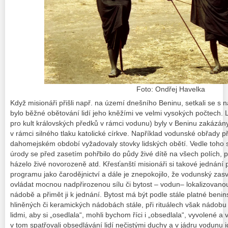
Foto: Ondřej Havelka
Když misionáři přišli např. na území dnešního Beninu, setkali se s
bylo běžné obětování lidí jeho kněžími ve velmi vysokých počtech. 
pro kult královských předků v rámci vodunu) byly v Beninu zakázány
v rámci silného tlaku katolické církve. Například vodunské obřady při
dahomejském období vyžadovaly stovky lidských obětí. Vedle toho se
úrody se před zasetím pohřbilo do půdy živé dítě na všech polích, pr
házelo živé novorozeně atd. Křesťanští misionáři si takové jednání
programu jako čarodějnictví a dále je znepokojilo, že vodunský za
ovládat mocnou nadpřirozenou sílu či bytost –
vodun
– lokalizovano
nádobě a přimět ji k jednání. Bytost má být podle stále platné ben
hliněných či keramických nádobách stále, při rituálech však nádobu
lidmi, aby si „osedlala“, mohli bychom říci i „obsedlala“, vyvolené a vs
v tom spatřovali obsedlávání lidí nečistými duchy a v jádru
vodunu
i