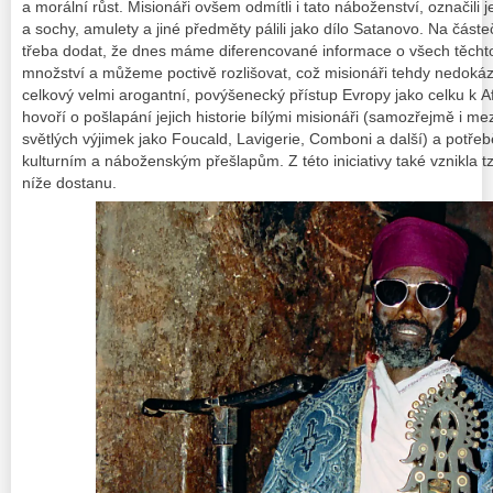
a morální růst. Misionáři ovšem odmítli i tato náboženství, označili
a sochy, amulety a jiné předměty pálili jako dílo Satanovo. Na část
třeba dodat, že dnes máme diferencované informace o všech těcht
množství a můžeme poctivě rozlišovat, což misionáři tehdy nedokáz
celkový velmi arogantní, povýšenecký přístup Evropy jako celku k Afr
hovoří o pošlapání jejich historie bílými misionáři (samozřejmě i me
světlých výjimek jako Foucald, Lavigerie, Comboni a další) a potře
kulturním a náboženským přešlapům. Z této iniciativy také vznikla tzv
níže dostanu.