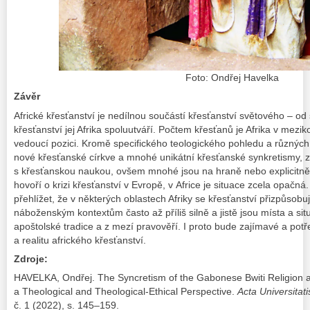
Foto: Ondřej Havelka
Závěr
Africké křesťanství je nedílnou součástí křesťanství světového – o
křesťanství jej Afrika spoluutváří. Počtem křesťanů je Afrika v mezi
vedoucí pozici. Kromě specifického teologického pohledu a různých 
nové křesťanské církve a mnohé unikátní křesťanské synkretismy, z
s křesťanskou naukou, ovšem mnohé jsou na hraně nebo explicitně
hovoří o krizi křesťanství v Evropě, v Africe je situace zcela opačn
přehlížet, že v některých oblastech Afriky se křesťanství přizpůsobu
náboženským kontextům často až příliš silně a jistě jsou místa a situa
apoštolské tradice a z mezí pravověří. I proto bude zajímavé a potř
a realitu afrického křesťanství.
Zdroje:
HAVELKA, Ondřej. The Syncretism of the Gabonese Bwiti Religion an
a Theological and Theological-Ethical Perspective.
Acta Universitat
č. 1 (2022), s. 145–159.