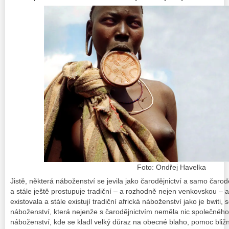
Foto: Ondřej Havelka
Jistě, některá náboženství se jevila jako čarodějnictví a samo čaro
a stále ještě prostupuje tradiční – a rozhodně nejen venkovskou – 
existovala a stále existují tradiční africká náboženství jako je
bwiti, 
náboženství, která nejenže s čarodějnictvím neměla nic společného, 
náboženství, kde se kladl velký důraz na obecné blaho, pomoc bliž