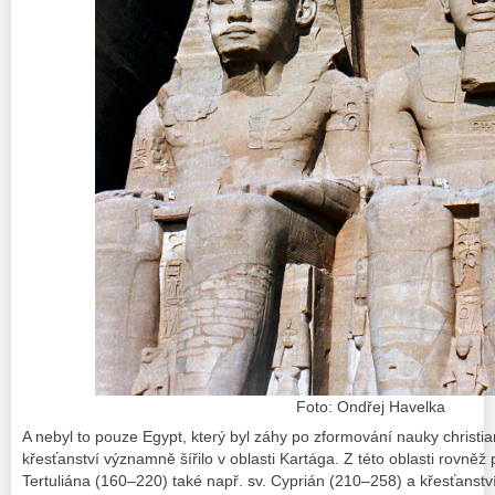
Foto: Ondřej Havelka
A nebyl to pouze Egypt, který byl záhy po zformování nauky christian
křesťanství významně šířilo v oblasti Kartága. Z této oblasti rovněž
Tertuliána (160–220) také např. sv. Cyprián (210–258) a křesťanství