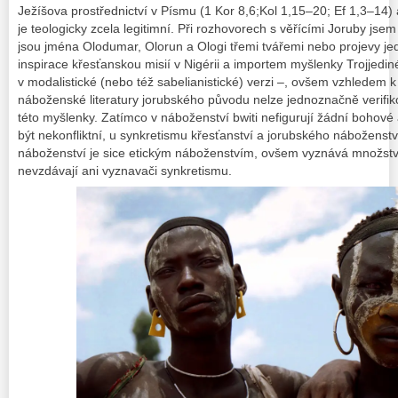
Ježíšova prostřednictví v Písmu (1 Kor 8,6;Kol 1,15–20; Ef 1,3–14) 
je teologicky zcela legitimní. Při rozhovorech s věřícími Joruby jse
jsou jména
Olodumar
,
Olorun
a
Ologi
třemi tvářemi nebo projevy je
inspirace křesťanskou misií v Nigérii a importem myšlenky Trojjedi
v modalistické (nebo též sabelianistické) verzi –, ovšem vzhledem 
náboženské literatury jorubského původu nelze jednoznačně verifiko
této myšlenky. Zatímco v náboženství
bwiti
nefigurují žádní bohové
být nekonfliktní, u synkretismu křesťanství a jorubského náboženství 
náboženství je sice etickým náboženstvím, ovšem vyznává množstv
nevzdávají ani vyznavači synkretismu.