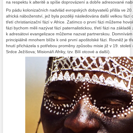
na respektu k alteritě a spíše doprovázení a dobře adresované nab
Po pádu kolonizačních nadvlád evropských dobyvatelů přišla ve 20. 
africká náboženství, jež byla později následována další velkou fází
třetí christianizační fází v Africe. Zatímco o první fázi můžeme hovo
fázi bychom měli nazývat fází paternalistickou, třetí fázi na základ
k adresátovi evangelizace můžeme nazvat partnerskou. Domnívám s
principiálně mnohem blíže k oné první apoštolské fázi. Rovněž je tř
hnutí přicházela s potřebou proměny způsobu misie již v 19. století
Srdce Ježíšova; Misionáři Afriky, tzv. Bílí otcové a další).