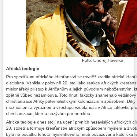
Foto: Ondřej Havelka
Africká teologie
Pro specifikum afrického křesťanství se rovněž zrodila africká křes
disciplína. Vznikla v polovině 20. stol jako reakce afrických křesťan
misionářský přístup k Afričanům a jejich původním náboženstvím, k
zpětně vůbec nezamlouvá. Toto hnutí fakticky znamenalo většinový
christianizace Afriky paternalistickým kolonizačním způsobem. Dí
možnostem a výraznému vzestupu vzdělanosti v Africe taktovku přeb
christianizace, kterou nazývám partnerskou.
Africká teologie dnes stojí na učení prvních nezávislých afrických c
20. století a formuje křesťanství africkým způsobem myšlení a život
byla na počátku tohoto myšlenkového hnutí považována katolická teo