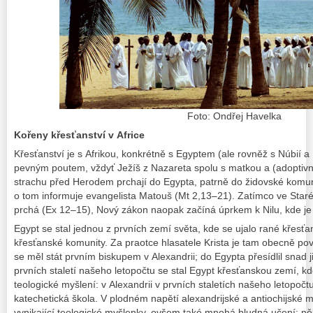
Foto: Ondřej Havelka
Kořeny křesťanství v Africe
Křesťanství je s Afrikou, konkrétně s Egyptem (ale rovněž s Núbií a
pevným poutem, vždyť Ježíš z Nazareta spolu s matkou a (adoptiv
strachu před Herodem prchají do Egypta, patrně do židovské komunit
o tom informuje evangelista Matouš (Mt 2,13–21). Zatímco ve Staré
prchá (Ex 12–15), Nový zákon naopak začíná úprkem k Nilu, kde je
Egypt se stal jednou z prvních zemí světa, kde se ujalo rané křesťanst
křesťanské komunity. Za praotce hlasatele Krista je tam obecně po
se měl stát prvním biskupem v Alexandrii; do Egypta přesídlil snad
prvních staletí našeho letopočtu se stal Egypt křesťanskou zemí, k
teologické myšlení: v Alexandrii v prvních staletích našeho letopoč
katechetická škola. V plodném napětí alexandrijské a antiochijské 
vynikající teologické myšlenky, ovšem také mnohá bludná učení: něk