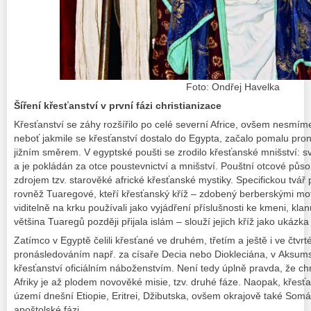
Foto: Ondřej Havelka
Šíření křesťanství v první fázi christianizace
Křesťanství se záhy rozšířilo po celé severní Africe, ovšem nesmí
neboť jakmile se křesťanství dostalo do Egypta, začalo pomalu pron
jižním směrem. V egyptské poušti se zrodilo křesťanské mnišství: s
a je pokládán za otce poustevnictví a mnišství. Pouštní otcové půso
zdrojem tzv. starověké africké křesťanské mystiky. Specifickou tvář 
rovněž Tuaregové, kteří křesťanský kříž – zdobený berberskými mo
viditelně na krku používali jako vyjádření příslušnosti ke kmeni, kl
většina Tuaregů později přijala islám – slouží jejich kříž jako ukázka 
Zatímco v Egyptě čelili křesťané ve druhém, třetím a ještě i ve čtv
pronásledováním např. za císaře Decia nebo Diokleciána, v Aksumsk
křesťanství oficiálním náboženstvím. Není tedy úplně pravda, že ch
Afriky je až plodem novověké misie, tzv. druhé fáze. Naopak, křesťa
území dnešní Etiopie, Eritrei, Džibutska, ovšem okrajově také Somá
apoštolské fázi.