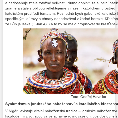
a nedosahuje zcela totožné velikosti. Nutno doplnit, že subtilní patris
známe a stále s oblibou reflektujeme v našem katolickém prostřed
katolickém prostředí tématem. Rozhodně bych gabonské katolické k
specifickými důrazy a tématy nepodezříval z žádné hereze. Křesťa
že Bůh je láska (1 Jan 4,8) a to by se mělo propisovat do křesťansk
Foto: Ondřej Havelka
Synkretismus jorubského náboženství a katolického křesťanstv
V Nigérii existuje vitální náboženská tradice – jorubské náboženství
každodenní život spočívá ve správné rovnováze
ori
, což doslovně