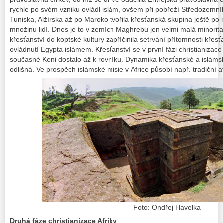
rychle po svém vzniku ovládl islám, ovšem při pobřeží Středozemní
Tuniska, Alžírska až po Maroko tvořila křesťanská skupina ještě po 
množinu lidí. Dnes je to v zemích Maghrebu jen velmi malá minorita
křesťanství do koptské kultury zapříčinila setrvání přítomnosti křes
ovládnutí Egypta islámem. Křesťanství se v první fázi christianizace
současné Keni dostalo až k rovníku. Dynamika křesťanské a islámsk
odlišná. Ve prospěch islámské misie v Africe působí např. tradiční a
Foto: Ondřej Havelka
Druhá fáze christianizace Afriky