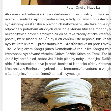
Foto: Ondřej Havelka
Afričané v subsaharské Africe odedávna zdůrazňovali ty prvky křesť
uvádět v soulad s jejich původní vírou, a tedy v různých oblastech r
synkretismy křesťanství a původních náboženství, ale také nové ryz
odpovídaly potřebám afrických věřících a kterým Afričané mnohdy v
nekonfliktních nových afrických církví se také zrodily africké křesťa
postoji, které hlásaly, že Bůh by k Afričanům jistě neposlal bílé kaza
byly ke katolickému i protestantskému křesťanství velmi podezřívavé
1921 v Belgickém Kongu (dnes Demokratická republika Kongo) za
křesťanství vyznávané věřícími Církve Ježíše Krista na Zemi. Tito k
Ježíš byl černé pleti, neboť Ježíš bílé pleti by nebyl určen jim. Da
africké křesťanské církve je např. beninská Nebeská církev Kristova
křesťanství v Beninu za synkretismus křesťanství a vodunu, a z její
s čarodějnictvím, proti čemuž se ostře vymezuje.