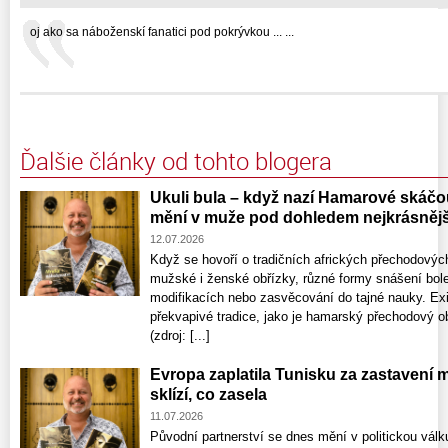
oj ako sa náboženskí fanatici pod pokrývkou ... ...
Ďalšie články od tohto blogera
Ukuli bula – když nazí Hamarové skáčo
mění v muže pod dohledem nejkrásněj
12.07.2026
Když se hovoří o tradičních afrických přechodových
mužské i ženské obřízky, různé formy snášení bolest
modifikacích nebo zasvěcování do tajné nauky. Exi
překvapivé tradice, jako je hamarský přechodový ob
(zdroj: [...]
Evropa zaplatila Tunisku za zastavení m
sklízí, co zasela
11.07.2026
Původní partnerství se dnes mění v politickou vá