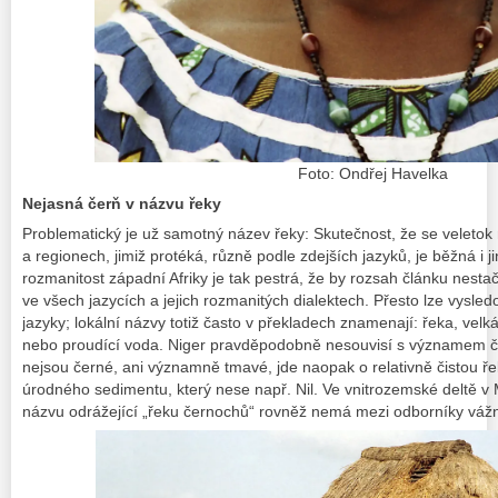
Foto: Ondřej Havelka
Nejasná čerň v názvu řeky
Problematický je už samotný název řeky: Skutečnost, že se veleto
a regionech, jimiž protéká, různě podle zdejších jazyků, je běžná i 
rozmanitost západní Afriky je tak pestrá, že by rozsah článku nest
ve všech jazycích a jejich rozmanitých dialektech. Přesto lze vysledo
jazyky; lokální názvy totiž často v překladech znamenají: řeka, velk
nebo proudící voda. Niger pravděpodobně nesouvisí s významem če
nejsou černé, ani významně tmavé, jde naopak o relativně čistou ř
úrodného sedimentu, který nese např. Nil. Ve vnitrozemské deltě v 
názvu odrážející „řeku černochů“ rovněž nemá mezi odborníky vážn