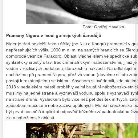
Foto: Ondřej Havelka
Prameny Nigeru v moci guinejských čarodějů
Niger je třetí nejdelší řekou Afriky (po Nilu a Kongu) pramenící v g
nepřesahujících výšku 1000 m n. m. na samých hranicích se Sierou
domorodé vesnice Farakoro. Oblasti vládne islám ve specifické subs
synkreticky srostlý s tzv. tradičními africkými náboženstvími, jimiž 
vodun v rozličných podobách, důrazech a názvech. Na odlehlejším
nacházíme při prameni Nigeru, přežívá vodun (dovolme si toto zob
postoji k rozpínajícímu se islámu. Abychom si uvědomili, kde stojím
2013 v nedalekém městě proběhly velmi brutální nábožensko-etnic
muslimy na jedné straně a vyznavači vodunu spolu s vyznavači syn
na straně druhé. Výsledkem bylo více než pět desítek mrtvých, zabi
způsobem mačetami nebo zaživa upálených. Menší náboženské pot
být první nesmělá implicitní odpověď běžného západoafrického život
zla v náboženské oblasti.