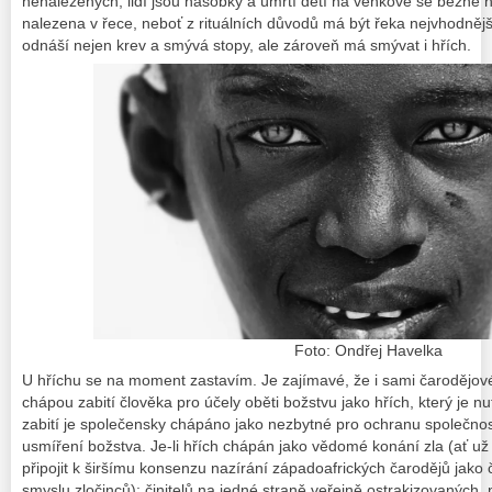
nenalezených, lidí jsou násobky a úmrtí dětí na venkově se běžně ne
nalezena v řece, neboť z rituálních důvodů má být řeka nejvhodněj
odnáší nejen krev a smývá stopy, ale zároveň má smývat i hřích.
Foto: Ondřej Havelka
U hříchu se na moment zastavím. Je zajímavé, že i sami čarodějové 
chápou zabití člověka pro účely oběti božstvu jako hřích, který je n
zabití je společensky chápáno jako nezbytné pro ochranu společnos
usmíření božstva. Je-li hřích chápán jako vědomé konání zla (ať už 
připojit k širšímu konsenzu nazírání západoafrických čarodějů jako č
smyslu zločinců); činitelů na jedné straně veřejně ostrakizovaných,