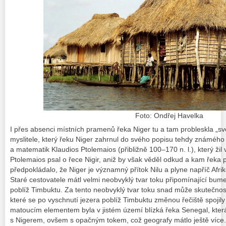
Foto: Ondřej Havelka
I přes absenci místních pramenů řeka Niger tu a tam probleskla „svě
myslitele, který řeku Niger zahrnul do svého popisu tehdy známého
a matematik Klaudios Ptolemaios (přibližně 100–170 n. l.), který žil 
Ptolemaios psal o řece Nigir, aniž by však věděl odkud a kam řeka 
předpokládalo, že Niger je významný přítok Nilu a plyne napříč Afriko
Staré cestovatele mátl velmi neobvyklý tvar toku připomínající bu
poblíž Timbuktu. Za tento neobvyklý tvar toku snad může skutečnos
které se po vyschnutí jezera poblíž Timbuktu změnou řečiště spojily
matoucím elementem byla v jistém území blízká řeka Senegal, která 
s Nigerem, ovšem s opačným tokem, což geografy mátlo ještě více.