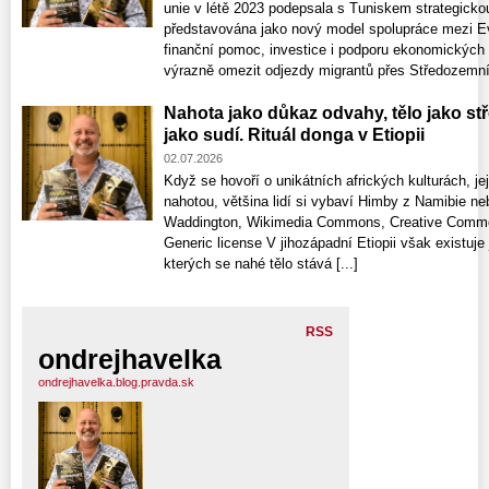
unie v létě 2023 podepsala s Tuniskem strategicko
představována jako nový model spolupráce mezi Evr
finanční pomoc, investice i podporu ekonomických 
výrazně omezit odjezdy migrantů přes Středozemní 
Nahota jako důkaz odvahy, tělo jako st
jako sudí. Rituál donga v Etiopii
02.07.2026
Když se hovoří o unikátních afrických kulturách, jej
nahotou, většina lidí si vybaví Himby z Namibie ne
Waddington, Wikimedia Commons, Creative Commons
Generic license V jihozápadní Etiopii však existu
kterých se nahé tělo stává [...]
RSS
ondrejhavelka
ondrejhavelka.blog.pravda.sk