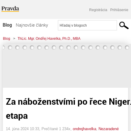
Registrácia
Prihlásenie
Blog
Najnovšie články
Najčítanejšie články
Blog
>
ThLic. Mgr. Ondřej Havelka, Ph.D., MBA
Najkomentovanejšie články
>
Za náboženstvími po řece Niger. Guinejská etapa
Zoznam blogov
Komerčné blogy
Za náboženstvími po řece Niger
etapa
14. júna 2024 10:33
, Prečítané 1 234x,
ondrejhavelka
,
Nezaradené