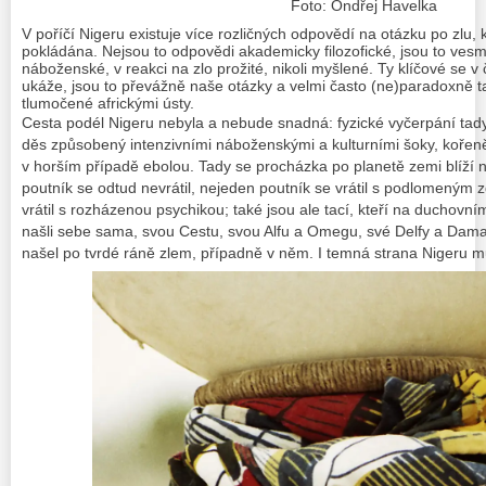
Foto: Ondřej Havelka
V poříčí Nigeru existuje více rozličných odpovědí na otázku po zlu,
pokládána. Nejsou to odpovědi akademicky filozofické, jsou to ves
náboženské, v reakci na zlo prožité, nikoli myšlené. Ty klíčové se v
ukáže, jsou to převážně naše otázky a velmi často (ne)paradoxně 
tlumočené africkými ústy.
Cesta podél Nigeru nebyla a nebude snadná: fyzické vyčerpání tady
děs způsobený intenzivními náboženskými a kulturními šoky, kořeněn
v horším případě ebolou. Tady se procházka po planetě zemi blíží 
poutník se odtud nevrátil, nejeden poutník se vrátil s podlomeným 
vrátil s rozházenou psychikou; také jsou ale tací, kteří na duchovní
našli sebe sama, svou Cestu, svou Alfu a Omegu, své Delfy a Dama
našel po tvrdé ráně zlem, případně v něm. I temná strana Nigeru 