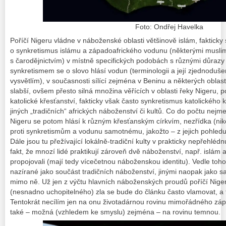
Foto: Ondřej Havelka
Poříčí Nigeru vládne v náboženské oblasti většinově islám, faktick
o synkretismus islámu a západoafrického vodunu (některými muslim
s čarodějnictvím) v místně specifických podobách s různými důrazy a
synkretismem se o slovo hlásí vodun (terminologii a její zjednodušen
vysvětlím), v současnosti sílící zejména v Beninu a některých oblas
slabší, ovšem přesto silná množina věřících v oblasti řeky Nigeru,
katolické křesťanství, fakticky však často synkretismus katolického
jiných „tradičních“ afrických náboženství či kultů. Co do počtu nejm
Nigeru se potom hlásí k různým křesťanským církvím, nezřídka (niko
proti synkretismům a vodunu samotnému, jakožto – z jejich pohledu 
Dále jsou tu přežívající lokálně-tradiční kulty v prakticky nepřehléd
fakt, že mnozí lidé praktikují zároveň dvě náboženství, např. islám 
propojovali (mají tedy vícečetnou náboženskou identitu). Vedle toho
nazírané jako součást tradičních náboženství, jinými naopak jako s
mimo ně. Už jen z výčtu hlavních náboženských proudů poříčí Niger
(nesnadno uchopitelného) zla se bude do článku často vlamovat, a to
Tentokrát necílím jen na onu životadárnou rovinu mimořádného záp
také – možná (vzhledem ke smyslu) zejména – na rovinu temnou.