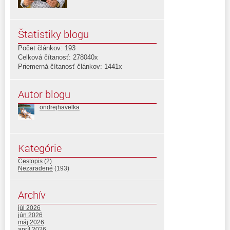
Štatistiky blogu
Počet článkov: 193
Celková čítanosť: 278040x
Priemerná čítanosť článkov: 1441x
Autor blogu
ondrejhavelka
Kategórie
Cestopis
(2)
Nezaradené
(193)
Archív
júl 2026
jún 2026
máj 2026
apríl 2026