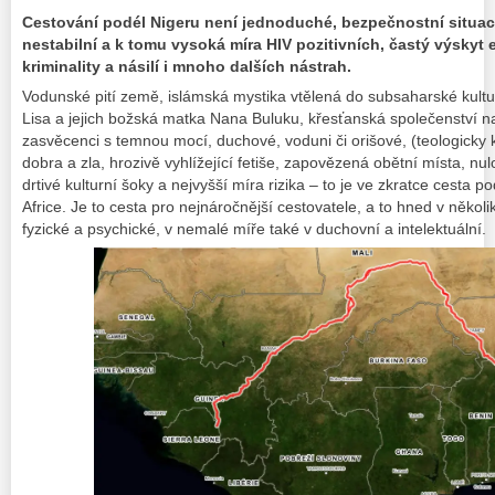
Cestování podél Nigeru není jednoduché, bezpečnostní situac
nestabilní a k tomu vysoká míra HIV pozitivních, častý výskyt 
kriminality a násilí i mnoho dalších nástrah.
Vodunské pití země, islámská mystika vtělená do subsaharské kultur
Lisa a jejich božská matka Nana Buluku, křesťanská společenství na 
zasvěcenci s temnou mocí, duchové, voduni či orišové, (teologicky 
dobra a zla, hrozivě vyhlížející fetiše, zapovězená obětní místa, n
drtivé kulturní šoky a nejvyšší míra rizika – to je ve zkratce cesta p
Africe. Je to cesta pro nejnáročnější cestovatele, a to hned v několi
fyzické a psychické, v nemalé míře také v duchovní a intelektuální.