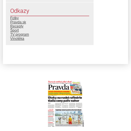
Odkazy
Fotky
Pravda.sk
Recepty
Šport
TV program
Vinotéka