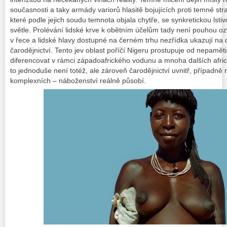
současnosti a taky armády variorů hlasitě bojujících proti temné stra
které
podle jejich soudu
temnota objala chytře, se synkretickou lstivo
světle. Prolévání lidské krve k obětním účelům tady není pouhou oz
v řece a lidské hlavy dostupné na černém trhu nezřídka ukazují na
čarodějnictví. Tento jev oblast poříčí Nigeru prostupuje od
nepaměti
diferencovat v rámci západoafrického vodunu a mnoha dalších afric
to jednoduše není totéž, ale zároveň čarodějnictví uvnitř, případně n
komplexních – náboženství reálně působí.