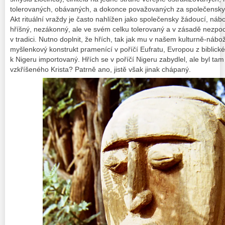
tolerovaných, obávaných, a dokonce považovaných za společensky 
Akt rituální vraždy je často nahlížen jako společensky žádoucí, náb
hříšný, nezákonný, ale ve svém celku tolerovaný a v zásadě nezpo
v tradici. Nutno doplnit, že hřích, tak jak mu v našem kulturně-ná
myšlenkový konstrukt pramenící v poříčí Eufratu, Evropou z biblick
k Nigeru importovaný. Hřích se v poříčí Nigeru zabydlel, ale byl ta
vzkříšeného Krista? Patrně ano, jistě však jinak chápaný.