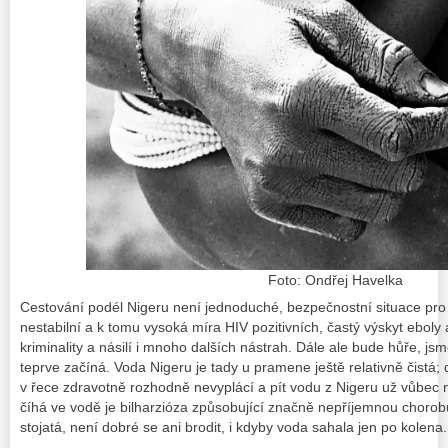
Foto: Ondřej Havelka
Cestování podél Nigeru není jednoduché, bezpečnostní situace pro
nestabilní a k tomu vysoká míra HIV pozitivních, častý výskyt eboly
kriminality a násilí i mnoho dalších nástrah. Dále ale bude hůře, j
teprve začíná. Voda Nigeru je tady u pramene ještě relativně čistá;
v řece zdravotně rozhodně nevyplácí a pít vodu z Nigeru už vůbec n
číhá ve vodě je bilharzióza způsobující značně nepříjemnou chorob
stojatá, není dobré se ani brodit, i kdyby voda sahala jen po kolena.