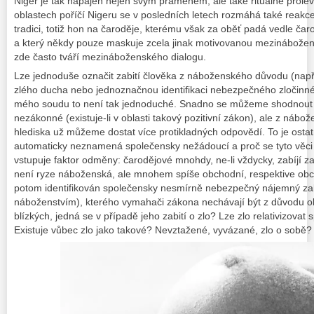
Niger je tak napájen nejen svým pramenem, ale také rituálně prolév
oblastech poříčí Nigeru se v posledních letech rozmáhá také reakc
tradici, totiž hon na čaroděje, kterému však za oběť padá vedle čar
a který
někdy
pouze maskuje zcela jinak motivovanou mezinábožens
zde často tváří mezináboženského dialogu.
Lze jednoduše označit zabití člověka z náboženského důvodu (např.
zlého ducha nebo jednoznačnou identifikaci nebezpečného zločinné
mého soudu to není tak jednoduché. Snadno se můžeme shodnout n
nezákonné (existuje-li v oblasti takový pozitivní zákon), ale z ná
hlediska už můžeme dostat více protikladných odpovědí. To je ost
automaticky neznamená společensky nežádoucí a proč se tyto věci v 
vstupuje faktor odměny: čarodějové mnohdy, ne-li vždycky, zabíjí 
není ryze náboženská, ale mnohem spíše obchodní, respektive obc
potom identifikován společensky nesmírně nebezpečný nájemný zabij
náboženstvím), kterého vymahači zákona nechávají být z důvodu ob
blízkých, jedná se v případě jeho zabití o zlo? Lze zlo relativizov
Existuje vůbec zlo jako takové? Nevztažené, vyvázané, zlo o sobě?