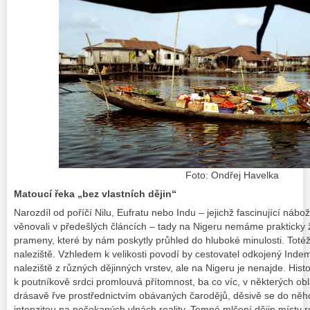
Foto: Ondřej Havelka
Matoucí řeka „bez vlastních dějin“
Narozdíl od poříčí Nilu, Eufratu nebo Indu – jejichž fascinující nábo
věnovali v předešlých článcích – tady na Nigeru nemáme prakticky
prameny, které by nám poskytly průhled do hluboké minulosti. Totéž
naleziště. Vzhledem k velikosti povodí by cestovatel odkojený Ind
naleziště z různých dějinných vrstev, ale na Nigeru je nenajde. Histor
k poutníkově srdci promlouvá přítomnost, ba co víc, v některých ob
drásavě řve prostřednictvím obávaných čarodějů, děsivě se do něho 
intenzitou na nečekaných vlnách reality. Temné mlčení dějin místy r