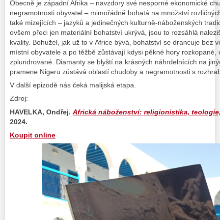
Obecně je západní Afrika – navzdory své nesporné ekonomické ch
negramotnosti obyvatel – mimořádně bohatá na množství rozličných 
také mizejících – jazyků a jedinečných kulturně-náboženských tradi
ovšem přeci jen materiální bohatství ukrývá, jsou to rozsáhlá nale
kvality. Bohužel, jak už to v Africe bývá, bohatství se drancuje bez v
místní obyvatele a po těžbě zůstávají kdysi pěkné hory rozkopané
zplundrované. Diamanty se blyští na krásných náhrdelnících na jiný
pramene Nigeru zůstává oblastí chudoby a negramotnosti s rozhra
V další epizodě nás čeká malijská etapa.
Zdroj:
HAVELKA, Ondřej.
Africká náboženství: religionistika, teologie,
2024.
Koupit online