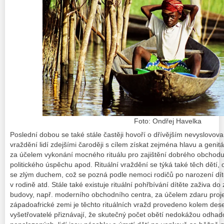
Foto: Ondřej Havelka
Poslední dobou se také stále častěji hovoří o dřívějším nevyslovova
vraždění lidí zdejšími čaroději s cílem získat zejména hlavu a genitá
za účelem vykonání mocného rituálu pro zajištění dobrého obchodu,
politického úspěchu apod. Rituální vraždění se týká také těch dětí, o
se zlým duchem, což se pozná podle nemoci rodičů po narození dítět
v rodině atd. Stále také existuje rituální pohřbívání dítěte zaživa d
budovy, např. moderního obchodního centra, za účelem zdaru proje
západoafrické zemi je těchto rituálních vražd provedeno kolem deset
vyšetřovatelé přiznávají, že skutečný počet obětí nedokážou odhad