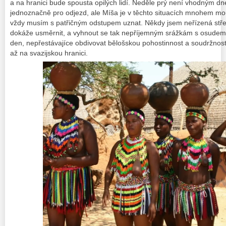
a na hranici bude spousta opilých lidí. Neděle prý není vhodným dn
jednoznačně pro odjezd, ale Míša je v těchto situacích mnohem mo
vždy musím s patřičným odstupem uznat. Někdy jsem neřízená střel
dokáže usměrnit, a vyhnout se tak nepříjemným srážkám s osudem
den, nepřestávajíce obdivovat bělošskou pohostinnost a soudržnost
až na svazijskou hranici.