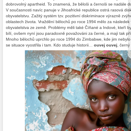
dobrovolný apartheid. To znamená, že běloši a černoši se nadále d
V současnosti navíc panuje v Jihoafrické republice ostrá rasová di
obyvatelstvu. Zažitý systém tzv. pozitivní diskriminace výrazně zv
oblastech života. Vraždění bělochů po roce 1994 mělo za následek 
obyvatelstva ze země. Problémy měli také Číňané a Indové, kteří byl
bílí, ovšem nyní jsou paradoxně považováni za černé, a mají tak pří
Mnoho bělochů uprchlo po roce 1994 do Zimbabwe, kde jim nebylo 
se situace vyostřila i tam. Kdo studuje historii…
ouvej ouvej
, černý