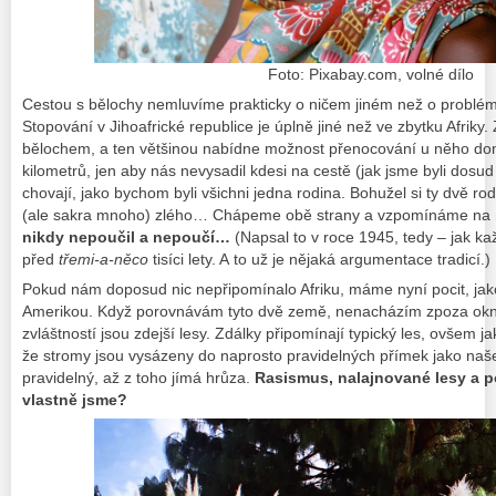
Foto: Pixabay.com, volné dílo
Cestou s bělochy nemluvíme prakticky o ničem jiném než o problém
Stopování v Jihoafrické republice je úplně jiné než ve zbytku Afriky.
bělochem, a ten většinou nabídne možnost přenocování u něho do
kilometrů, jen aby nás nevysadil kdesi na cestě (jak jsme byli dosud
chovají, jako bychom byli všichni jedna rodina. Bohužel si ty dvě ro
(ale
sakra
mnoho) zlého… Chápeme obě strany a vzpomínáme na 
nikdy nepoučil a nepoučí…
(Napsal to v roce 1945, tedy – jak k
před
třemi-a-něco
tisíci lety. A to už je nějaká argumentace tradicí.)
Pokud nám doposud nic nepřipomínalo Afriku, máme nyní pocit, jak
Amerikou. Když porovnávám tyto dvě země, nenacházím zpoza okna 
zvláštností jsou zdejší lesy. Zdálky připomínají typický les, ovšem jak
že stromy jsou vysázeny do naprosto pravidelných přímek jako naše
pravidelný, až z toho jímá hrůza.
Rasismus, nalajnované lesy a p
vlastně jsme?