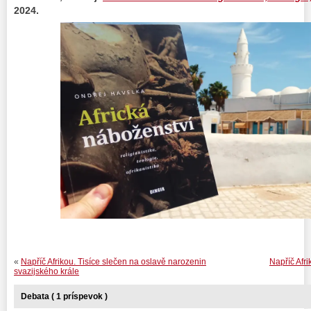
2024.
«
Napříč Afrikou. Tisíce slečen na oslavě narozenin
Napříč Afr
svazijského krále
Debata ( 1 príspevok )