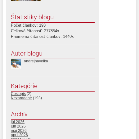
Štatistiky blogu
Počet článkov: 193
Celková čítanosť: 277854x
Priemerná čítanosť článkov: 1440x
Autor blogu
ondrejhavelka
Kategórie
Cestopis
(2)
Nezaradené
(193)
Archív
júl 2026
jún 2026
máj 2026
apríl 2026