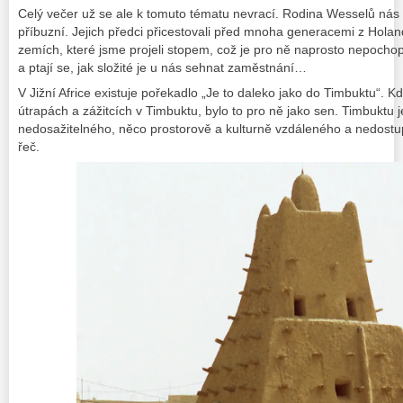
Celý večer už se ale k tomuto tématu nevrací. Rodina Wesselů nás 
příbuzní. Jejich předci přicestovali před mnoha generacemi z Holan
zemích, které jsme projeli stopem, což je pro ně naprosto nepochop
a ptají se, jak složité je u nás sehnat zaměstnání…
V Jižní Africe existuje pořekadlo „Je to daleko jako do Timbuktu“. K
útrapách a zážitcích v Timbuktu, bylo to pro ně jako sen. Timbuktu 
nedosažitelného, něco prostorově a kulturně vzdáleného a nedostu
řeč.