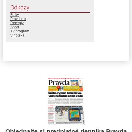
Odkazy
Fotky
Pravda.sk
Recepty
Šport
TV program
Vinotéka
Objednajte si predplatné denníka Pravda