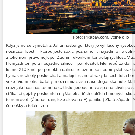
Foto: Pixabay.com, volné dílo
Když jsme se vymotali z Johannesburgu, který je vyhlášený vysokou
nesnášenlivostí – kterou ještě
sakra
poznáme –, najíždíme na dálnici
z toho není právě nejlépe. Zadním okénkem kontroluji rychlost. V zá
hlemýždí tempo a nesjízdné silnice – pár desítek kilometrů za den 
letíme 210 km/h po perfektní dálnici. Snažíme se nedomýšlet srážk
by nás nechtěly poslouchat a malují hrůzné obrazy letících těl a hoř
veze. Vidím letící batohy, mezi nimiž sviští naše dogonská hůl z Ma
sráží jakéhosi nešťastného cyklistu, jedoucího ve špatné chvíli po
s
stříkající gejzíry posledních myšlenek a těch dalších hmotných sku
to nemyslet. (Žádnou (anglické slovo na F) paniku!) Zlatá západní Af
černošky a totální zen.