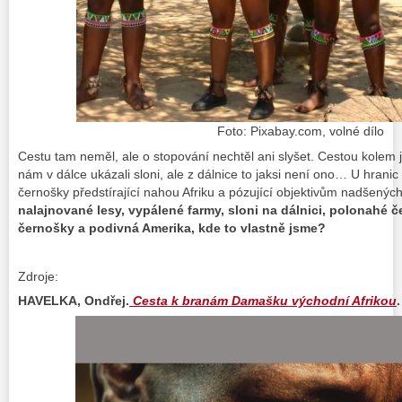
Foto: Pixabay.com, volné dílo
Cestu tam neměl, ale o stopování nechtěl ani slyšet. Cestou kolem
nám v dálce ukázali sloni, ale z dálnice to jaksi není ono… U hrani
černošky předstírající nahou Afriku a pózující objektivům nadšených
nalajnované lesy, vypálené farmy, sloni na dálnici, polonahé 
černošky a podivná Amerika, kde to vlastně jsme?
Zdroje:
HAVELKA, Ondřej.
Cesta k branám Damašku východní Afrikou