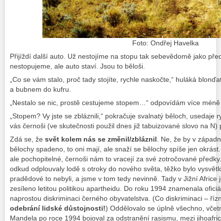
Foto: Ondřej Havelka
Přijíždí další auto. Už nestojíme na stopu tak sebevědomě jako před 
nestopujeme, ale auto staví. Jsou to běloši.
„Co se vám stalo, proč tady stojíte, rychle naskočte,“ huláká blonď
a bubnem do kufru.
„Nestalo se nic, prostě cestujeme stopem…“ odpovídám více méně 
„Stopem? Vy jste se zbláznili,“ pokračuje svalnatý běloch, usedaje r
vás černoši (ve skutečnosti použil dnes již tabuizované slovo na N)
Zdá se, že
svět kolem nás se změnil/zbláznil
. Ne, že by v západn
bělochy spadeno, to oni mají, ale snaží se bělochy spíše jen okrást.
ale pochopitelné, černoši nám to vracejí za své zotročované předky.
odkud odplouvaly lodě s otroky do nového světa, těžko bylo vysvětl
pradědové to nebyli, a jsme v tom tedy nevinně. Tady v Jižní Afric
zesíleno letitou politikou apartheidu. Do roku 1994 znamenala oficiál
naprostou diskriminaci černého obyvatelstva. (Co diskriminaci – ří
odebrání lidské důstojnosti!
) Oddělovalo se úplně všechno, včetn
Mandela po roce 1994 bojoval za odstranění rasismu, mezi jihoafric