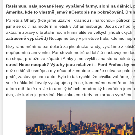
Rasismus, nalajnované lesy, vypálené farmy, sloni na dálnici
Amerika, kde to vlastně jsme? #Cestopis na pokračování. Druh
Po letu z Ghany (kde jsme uzavřeli krásnou i »náročnou« půlroční 
jsme se ocitli na moderním letišti v Johannesburgu. Jsou dvě hodin
aktuální zprávy o brutální noční kriminalitě ve velkých jihoafrickýc
zatraceně vyprávět!)
Nocujeme tedy v příletové hale, kde nic nepř
Brzy ráno měníme pár dolarů za jihoafrické randy, vyrážíme z letiště 
nepřipomíná ani venku. Pár stovek metrů od letiště nastavujeme led
na stopa, protože ze západní Afriky jsme zvyklí si na stopu pěkně v
stres! Nebo naopak? Výtuhy jsou relativní – Ford Prefect by m
než se štěstí usměje a my něco přizemníme. Jenže sotva se palec 
prstů, zastavuje nám auto. Bylo to tak rychlé, že chvilku váháme, je
velké nákladní Toyoty vystupuje a ptá se, kam máme namířeno. J
a tam míří také on. Je to urostlý běloch, modrooký blonďák a jmenuj
dva, ale korba je prázdná. Naskakujeme tedy na korbu a vyrážíme.