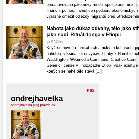
představována jako nový model spolupráce mezi Evr
finanční pomoc, investice i podporu ekonomických 
výrazně omezit odjezdy migrantů přes Středozemní 
Nahota jako důkaz odvahy, tělo jako st
jako sudí. Rituál donga v Etiopii
02.07.2026
Když se hovoří o unikátních afrických kulturách, jej
nahotou, většina lidí si vybaví Himby z Namibie ne
Waddington, Wikimedia Commons, Creative Commons
Generic license V jihozápadní Etiopii však existu
kterých se nahé tělo stává [...]
RSS
ondrejhavelka
ondrejhavelka.blog.pravda.sk