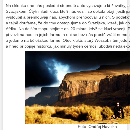
Na sklonku dne nás poslední stopnuté auto vysazuje u křižovatky, a
Svazijskem. Čtyři mladí kluci, kteří nás vezli, se dokola ptají, jestli j
vystoupit a přemlouvají nás, abychom přenocovali u nich. S podě
a tajně doufáme, že do tmy dostopujeme do Svazijska, které, jak d
Afriku. Na dalším stopu stojíme asi 20 minut, když se kluci vracejí. P
přivezli na noc na jejich farmu, a oni se bez nás prostě vrátit nem
a jedeme na bělošskou farmu. Otec kluků, starý Wessel, nám jede v
a hned připojuje historku, jak minulý týden černoši ubodali nedaleko
Foto: Ondřej Havelka