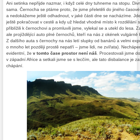
Ani setinka nepřijde nazmar, i když celé dny tuhneme na stopu. Di
sama. Černocha se ptáme proto, že jsme přeletěli do jiného časov
a nedokážeme ještě odhadnout, v jaké části dne se nacházíme. Jde
ještě pokračovat v cestě a kdy už hledat vhodné místo k rozdělání 
přiblížili k černochovi a promluvili jsme, vylekal se a utekl do lesa
ale projíždějící auto plné černochů, kteří na nás z okének vulgárně kř
Z dalšího auta s černochy na nás letí slupky od banánů a velmi exp
o mnoho let později prostě nepatří – jsme lidi, ne zvířata). Nechápem
evidentní, že
v tomto čase prostor není náš
. Procestovali jsme d
v západní Africe a setkali jsme se s lecčím, ale tato disbalance je
chápání.