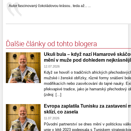
Autor fascinovaný čokoládovou krásou.. teda až... ...
Ďalšie články od tohto blogera
Ukuli bula – když nazí Hamarové skáčo
mění v muže pod dohledem nejkrásněj
12.07.2026
Když se hovoří o tradičních afrických přechodových
mužské i ženské obřízky, různé formy snášení bolest
modifikacích nebo zasvěcování do tajné nauky. Exi
překvapivé tradice, jako je hamarský přechodový ob
(zdroj: [...]
Evropa zaplatila Tunisku za zastavení m
sklízí, co zasela
11.07.2026
Původní partnerství se dnes mění v politickou vá
unie v létě 2023 podepsala s Tuniskem strategicko