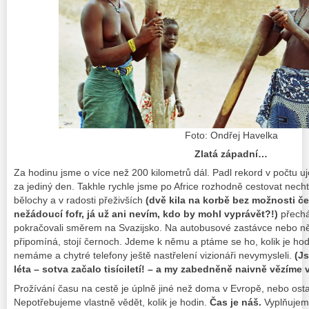
Foto: Ondřej Havelka
Zlatá západní…
Za hodinu jsme o více než 200 kilometrů dál. Padl rekord v počtu uj
za jediný den. Takhle rychle jsme po Africe rozhodně cestovat necht
bělochy a v radosti přeživších
(dvě kila na korbě bez možnosti če
nežádoucí fofr, já už ani nevím, kdo by mohl vyprávět?!)
přechá
pokračovali směrem na Svazijsko. Na autobusové zastávce nebo n
připomíná, stojí černoch. Jdeme k němu a ptáme se ho, kolik je hod
nemáme a chytré telefony ještě nastřelení vizionáři nevymysleli.
(Js
léta – sotva začalo tisíciletí! – a my zabedněně naivně vězíme v
Prožívání času na cestě je úplně jiné než doma v Evropě, nebo ost
Nepotřebujeme vlastně vědět, kolik je hodin.
Čas je náš
.
Vyplňujeme