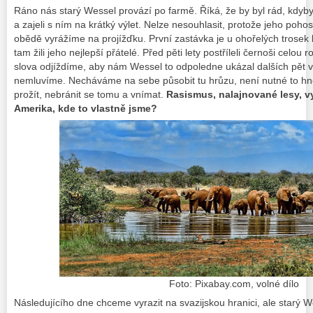
Ráno nás starý Wessel provází po farmě. Říká, že by byl rád, kdyb
a zajeli s ním na krátký výlet. Nelze nesouhlasit, protože jeho pohos
obědě vyrážíme na projížďku. První zastávka je u ohořelých trosek 
tam žili jeho nejlepší přátelé. Před pěti lety postříleli černoši celou 
slova odjíždíme, aby nám Wessel to odpoledne ukázal dalších pět 
nemluvíme. Necháváme na sebe působit tu hrůzu, není nutné to hned
prožít, nebránit se tomu a vnímat.
Rasismus, nalajnované lesy, v
Amerika, kde to vlastně jsme?
Foto: Pixabay.com, volné dílo
Následujícího dne chceme vyrazit na svazijskou hranici, ale starý 