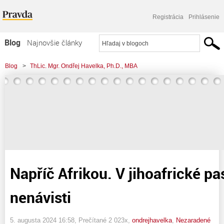
Registrácia
Prihlásenie
Blog
Najnovšie články
Najčítanejšie články
Blog
>
ThLic. Mgr. Ondřej Havelka, Ph.D., MBA
Najkomentovanejšie články
>
Napříč Afrikou. V jihoafrické pasti rasové nenávisti
Zoznam blogov
Komerčné blogy
Napříč Afrikou. V jihoafrické pa
nenávisti
5. augusta 2024 16:58
, Prečítané 2 023x,
ondrejhavelka
,
Nezaradené