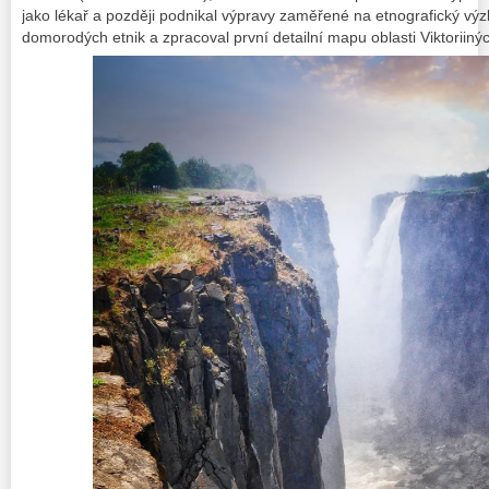
jako lékař a později podnikal výpravy zaměřené na etnografický vý
domorodých etnik a zpracoval první detailní mapu oblasti Viktoriin