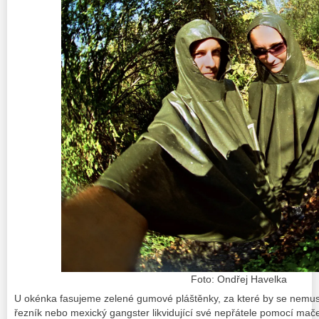
Foto: Ondřej Havelka
U okénka fasujeme zelené gumové pláštěnky, za které by se nemus
řezník nebo mexický gangster likvidující své nepřátele pomocí mač