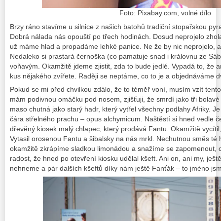
Foto: Pixabay.com, volné dílo
Brzy ráno stavíme u silnice z našich batohů tradiční stopařskou py
Dobrá nálada nás opouští po třech hodinách. Dosud neprojelo zhola
už máme hlad a propadáme lehké panice. Ne že by nic neprojelo, al
Nedaleko si prastará černoška (co pamatuje snad i královnu ze Sáby
voňavým. Okamžitě jdeme zjistit, zda to bude jedlé. Vypadá to, že
kus nějakého zvířete. Raději se neptáme, co to je a objednáváme d
Pokud se mi před chvilkou zdálo, že to téměř voní, musím vzít tento
mám podivnou omáčku pod nosem, zjišťuji, že smrdí jako tři bolavé
maso chutná jako starý hadr, který vytřel všechny podlahy Afriky. Je
čára střelného prachu –
opus alchymicum
.
Naštěstí si hned vedle če
dřevěný kiosek malý chlapec, který prodává Fantu. Okamžitě vycítil,
Vytasil orosenou Fantu a šibalsky na nás mrkl. Nechutnou směs té h
okamžitě zkrápíme sladkou limonádou a snažíme se zapomenout, co
radost, že hned po otevření kiosku udělal kšeft. Ani on, ani my, ješ
nehneme a pár dalších kšeftů díky nám ještě Fanťák – to jméno jsm