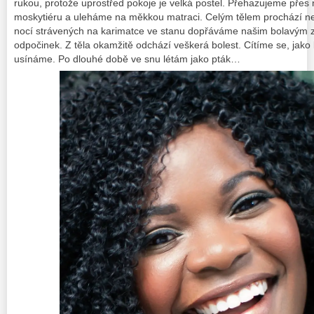
rukou, protože uprostřed pokoje je velká postel. Přehazujeme přes n
moskytiéru a uleháme na měkkou matraci. Celým tělem prochází ne
nocí strávených na karimatce ve stanu dopřáváme našim bolavým 
odpočinek. Z těla okamžitě odchází veškerá bolest. Cítíme se, jako
usínáme. Po dlouhé době ve snu létám jako pták…