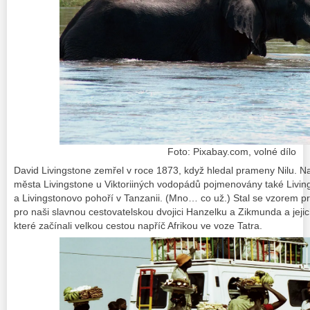
Foto: Pixabay.com, volné dílo
David Livingstone zemřel v roce 1873, když hledal prameny Nilu. 
města Livingstone u Viktoriiných vodopádů pojmenovány také Livi
a Livingstonovo pohoří v Tanzanii. (Mno… co už.) Stal se vzorem p
pro naši slavnou cestovatelskou dvojici Hanzelku a Zikmunda a jejic
které začínali velkou cestou napříč Afrikou ve voze Tatra.