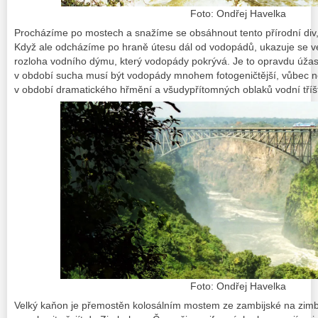
Foto: Ondřej Havelka
Procházíme po mostech a snažíme se obsáhnout tento přírodní div,
Když ale odcházíme po hraně útesu dál od vodopádů, ukazuje se ve
rozloha vodního dýmu, který vodopády pokrývá. Je to opravdu úža
v období sucha musí být vodopády mnohem fotogeničtější, vůbec ne
v období dramatického hřmění a všudypřítomných oblaků vodní tříš
Foto: Ondřej Havelka
Velký kaňon je přemostěn kolosálním mostem ze zambijské na zi