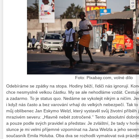
Foto: Pixabay.com, volné dílo
Odebíráme se zpátky na stopa. Hodiny běží, řidiči nás ignorují. Kon
chce nesmyslně velkou částku. My se ale nehodláme vzdát. Cestuj
a zadarmo. To je
status quo
. Nedáme se vykolejit nikým a ničím. J
i když nás často a bez varování vrhají do velkých nebezpečí. Tak t
můj oblíbenec Jan Eskymo Welzl, který vystavěl svůj životní příběh
mrazivém severu:
„Hlavně nebét zotročené.“
Tento absolutní dobrod
a pouze podle svých pravidel a představ. Je zvláštní, že tady v hor
slunce je mi velmi příjemné vzpomínat na Jana Welzla a jeho severs
současník Emila Holuba. Oba dva se rozhodli vymalovat svá prázdn