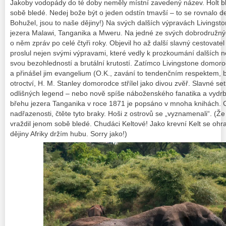
Jakoby vodopády do té doby neměly místní zavedený název. Holt b
sobě bledé. Nedej bože být o jeden odstín tmavší – to se rovnalo de
Bohužel, jsou to naše dějiny!)
Na svých dalších výpravách Livingsto
jezera Malawi, Tanganika a Mweru. Na jedné ze svých dobrodružných
o něm zpráv po celé čtyři roky. Objevil ho až další slavný cestovate
proslul nejen svými výpravami, které vedly k prozkoumání dalších n
svou bezohledností a brutální krutostí.
Zatímco Livingstone domor
a přinášel jim evangelium (O.K., zavání to tendenčním respektem,
otroctví, H. M. Stanley domorodce střílel jako divou zvěř.
Slavné set
odlišných legend
– nebo nově spíše náboženského fanatika a vyd
břehu jezera Tanganika v roce 1871 je popsáno v mnoha knihách. Chc
nadřazenosti, čtěte tyto braky. Hoši z ostrovů se „vyznamenali“.
(Že
vraždil jenom sobě bledé. Chudáci Keltové! Jako krevní Kelt se ohraz
dějiny Afriky držím hubu. Sorry jako!)