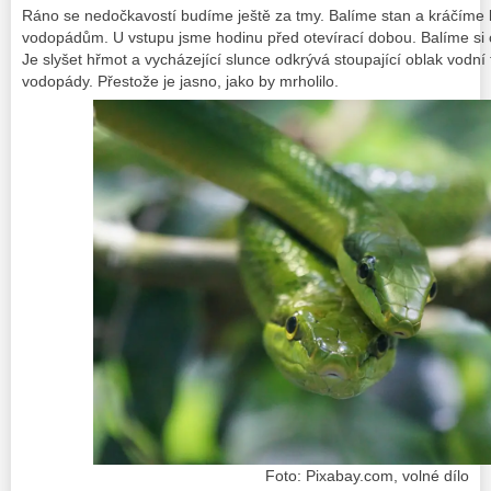
Ráno se nedočkavostí budíme ještě za tmy. Balíme stan a kráčíme 
vodopádům. U vstupu jsme hodinu před otevírací dobou. Balíme si 
Je slyšet hřmot a vycházející slunce odkrývá stoupající oblak vodní 
vodopády. Přestože je jasno, jako by mrholilo.
Foto: Pixabay.com, volné dílo