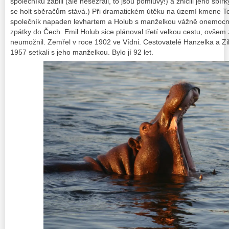
společníků zabili
(ale nesežrali, to jsou pomluvy!)
a zničili jeho sbí
se holt sběračům stává.)
Při dramatickém útěku na území kmene To
společník napaden levhartem a Holub s manželkou vážně onemocněli
zpátky do Čech. Emil Holub sice plánoval třetí velkou cestu, ovšem 
neumožnil. Zemřel v roce 1902 ve Vídni. Cestovatelé Hanzelka a Zi
1957 setkali s jeho manželkou. Bylo jí 92 let.