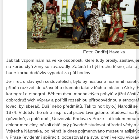
Foto: Ondřej Havelka
Jak tak vzpomínám na velké osobnosti, které tudy prošly, zastavu
na korbu čtyři ženy se zavazadly. Začíná tu být trochu těsno, ale to
bude korba dodávky vypadat za půl hodiny.
Je-li řeč o slavných cestovatelích, bylo by neslušné nezmínit našeh
příběh rozkvetl do úžasného dramatu také v těchto místech Afriky. Em
kartograf a etnograf. Během dvou mnohaletých pobytů v jižní části Af
dobrodružných výprav a pořídil rozsáhlou přírodovědnou a etnograf
lovec, byl sběrač. Duší nebo předmětů. Tak to holt bylo.)
Narodil se 
1874. V dětství ho silně inspiroval právě Livingstone. Studoval na 
(původně, a poté opět, Univerzita Karlova v Praze –
dilectum meum
doktor medicíny, ačkoli chtěl prý původně studovat přírodní vědy a 
Vojtěcha Náprstka, po němž je dnes pojmenováno muzeum asijských
v Praze
(evidentní sběrač!)
, odcestoval na svou první velkou výprav