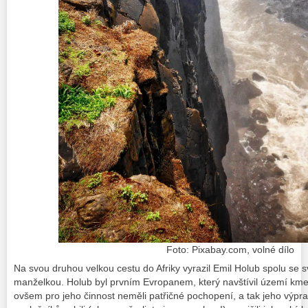
Foto: Pixabay.com, volné dílo
Na svou druhou velkou cestu do Afriky vyrazil Emil Holub spolu se 
manželkou. Holub byl prvním Evropanem, který navštívil území 
ovšem pro jeho činnost neměli patřičné pochopení, a tak jeho výpra