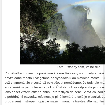
Foto: Pixabay.com, volné dílo
Po několika hodinách opouštíme krásné Viktoriiny vodopády a pěš
nevzhledné město Livingstone na výpadovku do hlavního města Lus
což znamená, že v cestě už pokračovat nemůžeme. Je tady ale mal
si za směšný peníz bereme pokoj. Čistota pokoje odpovídá jeho cen
jako
deset vrstev letitého hnusu prorostlých do sebe. V rozích jsou 
s pořádnými pavouky, místnost je plná komárů a celá je plesnivá. J
probarveným stropem opisuje masivní moucha tse-tse.
Ale nad tím