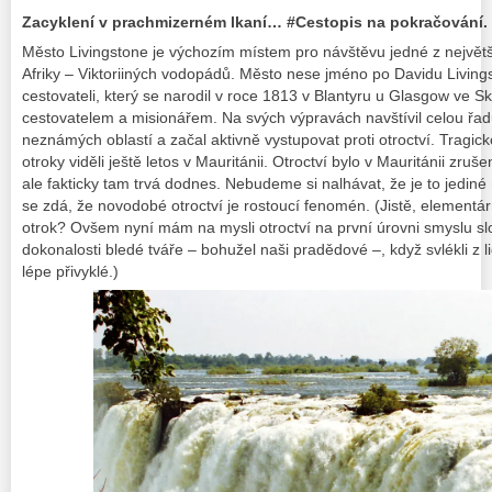
Zacyklení v prachmizerném lkaní… #Cestopis na pokračování.
Město Livingstone je výchozím místem pro návštěvu jedné z největš
Afriky – Viktoriiných vodopádů. Město nese jméno po Davidu Living
cestovateli, který se narodil v roce 1813 v Blantyru u Glasgow ve Sk
cestovatelem a misionářem. Na svých výpravách navštívil celou ř
neznámých oblastí a začal aktivně vystupovat proti otroctví. Tragick
otroky viděli ještě letos v Mauritánii.
Otroctví bylo v Mauritánii zruše
ale fakticky tam trvá dodnes.
Nebudeme si nalhávat, že je to jediné 
se zdá, že novodobé otroctví je rostoucí fenomén. (Jistě, elementár
otrok?
Ovšem nyní mám na mysli otroctví na první úrovni smyslu slo
dokonalosti bledé tváře – bohužel naši pradědové –, když svlékli z l
lépe přivyklé.)