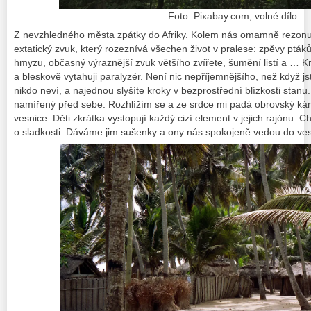
Foto: Pixabay.com, volné dílo
Z nevzhledného města zpátky do Afriky. Kolem nás omamně rezonuj
extatický zvuk, který rozeznívá všechen život v pralese: zpěvy ptáků,
hmyzu, občasný výraznější zvuk většího zvířete, šumění listí a … K
a bleskově vytahuji paralyzér. Není nic nepříjemnějšího, než když jst
nikdo neví, a najednou slyšíte kroky v bezprostřední blízkosti stanu
namířený před sebe. Rozhlížím se a ze srdce mi padá obrovský kám
vesnice. Děti zkrátka vystopují každý cizí element v jejich rajónu. Ch
o sladkosti. Dáváme jim sušenky a ony nás spokojeně vedou do ves