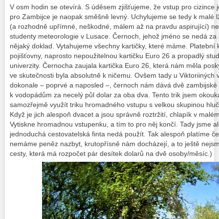
V osm hodin se otevírá. S úděsem zjišťujeme, že vstup pro cizince 
pro Zambijce je naopak směšně levný. Uchylujeme se tedy k malé lži
(a rozhodně upřímné, neškodné, málem až na pravdu aspirující) n
studenty meteorologie v Lusace. Černoch, jehož jméno se nedá za st
nějaký doklad. Vytahujeme všechny kartičky, které máme. Platební ka
pojišťovny, naprosto nepoužitelnou kartičku Euro 26 a propadlý stu
univerzity. Černocha zaujala kartička Euro 26, která nám měla posk
ve skutečnosti byla absolutně k ničemu. Ovšem tady u Viktoriinýc
dokonale – poprvé a naposled –, černoch nám dává dvě zambijské 
k vodopádům za necelý půl dolar za oba dva. Tento trik jsem okou
samozřejmě využít triku hromadného vstupu s velkou skupinou hluč
Když je jich alespoň dvacet a jsou správně roztržití, chlapík v mal
Vytiskne hromadnou vstupenku, a tím to pro něj končí. Tady jsme al
jednoduchá cestovatelská finta nedá použít. Tak alespoň platíme č
nemáme peněz nazbyt, krutopřísně nám docházejí, a to ještě nejsme
cesty, která má rozpočet pár desítek dolarů na dvě osoby/měsíc.)