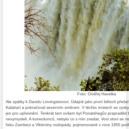
Foto: Ondřej Havelka
Ale zpátky k Davidu Linvingstonovi. Údajně jako první běloch přeše
Kalahari a pokračoval severním směrem.
V těchto místech se vysk
jen pro upřesnění. Tenkrát tam ovšem byl Ponatshegův prapraděd be
nevymysleli. A koneckonců, nebylo co s ním zvedat.
Voni sloni se n
řeku Zambezi a Viktoriiny vodopády, pojmenované v roce 1855 podl