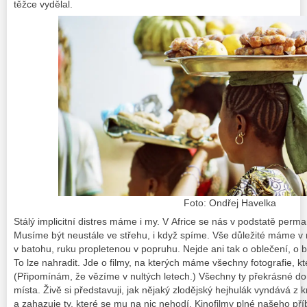
těžce vydělal.
Foto: Ondřej Havelka
Stálý implicitní distres máme i my. V Africe se nás v podstatě perm
Musíme být neustále ve střehu, i když spíme. Vše důležité máme v
v batohu, ruku propletenou v popruhu. Nejde ani tak o oblečení, o 
To lze nahradit. Jde o filmy, na kterých máme všechny fotografie, kte
(Připomínám, že vězíme v nultých letech.) Všechny ty překrásné 
místa. Živě si představuji, jak nějaký zlodějský hejhulák vyndává z
a zahazuje ty, které se mu na nic nehodí. Kinofilmy plné našeho příb