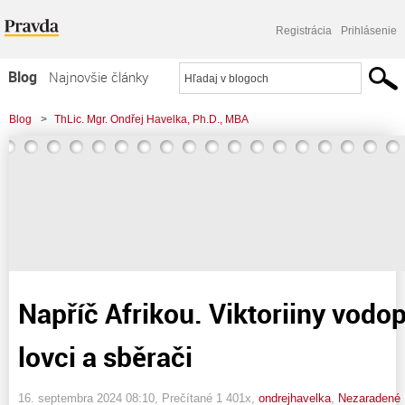
Registrácia
Prihlásenie
Blog
Najnovšie články
Najčítanejšie články
Blog
>
ThLic. Mgr. Ondřej Havelka, Ph.D., MBA
Najkomentovanejšie články
>
Napříč Afrikou. Viktoriiny vodopády, otroctví, lovci a sběrači
Zoznam blogov
Komerčné blogy
Napříč Afrikou. Viktoriiny vodop
lovci a sběrači
16. septembra 2024 08:10
, Prečítané 1 401x,
ondrejhavelka
,
Nezaradené