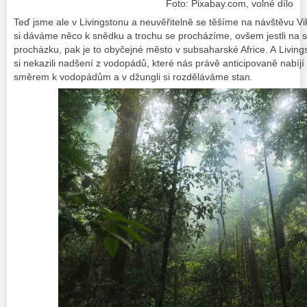
Foto: Pixabay.com, volné dílo
Teď jsme ale v Livingstonu a neuvěřitelně se těšíme na návštěvu V
si dáváme něco k snědku a trochu se procházíme, ovšem jestli na sv
procházku, pak je to obyčejné město v subsaharské Africe. A Living
si nekazili nadšení z vodopádů, které nás právě anticipovaně nabíj
směrem k vodopádům a v džungli si rozděláváme stan.