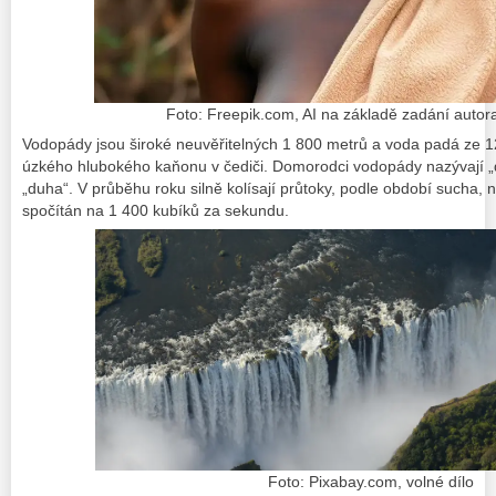
Foto: Freepik.com, AI na základě zadání autora
Vodopády jsou široké neuvěřitelných 1 800 metrů a voda padá ze 
úzkého hlubokého kaňonu v čediči. Domorodci vodopády nazývají „
„duha“. V průběhu roku silně kolísají průtoky, podle období sucha,
spočítán na 1 400 kubíků za sekundu.
Foto: Pixabay.com, volné dílo