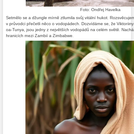
Foto: Ondřej Havelka
Setmělo se a džungle mírně ztlumila svůj vitální hukot.
Rozsvěcujem
v průvodci přečetli něco o vodopádech. Dozvídáme se, že Viktorii
oa-Tunya, jsou jedny z největších vodopádů na celém světě. Nachá
hranicích mezi Zambií a Zimbabwe.