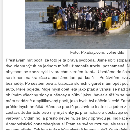
Foto: Pixabay.com, volné dílo
Přestávám mít pocit, že toto je ta pravá svoboda. Jsme ubiti stop
dvoudenní výtuh na jednom místě už stopaře trochu poznamená.
N
abychom se »nezacyklili v prachmizerném lkaní«.
Usedáme do špina
se slonem na krabičce a posíláme tam pár kusů. – Po čtvrtém pivu 
beznaděj. Po šestém pivu a krabičce sloních cigaret mám opět poci
auto, které pojede. Moje mysl opět létá jako pták a vznáší se nad 
objímám všechny slony a pštrosy a bůhví jakou havěť a těším se na
mám seriózně amplifikovaný pocit, jako bych byl náčelník celé Zam
průhledných hrošíků. Ráno se prostě postavíme k silnici a jeden 
zastaví. Jedenácté pivo my myšlenky již promíchalo a dostavuje se
varování. Vidím ho, a přesto nevěřím, že tady opravdu je. Indikac
Antagonistický ponatshegismus! Ptám se svého rozumu, ale ten už
nekomunikuje.
Tak kdo tady s kým vlastně komunikuje?
Kontrafaktuá