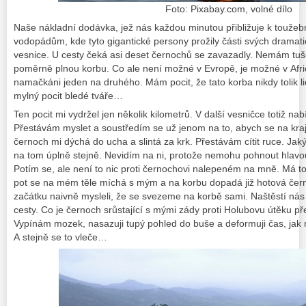
Foto: Pixabay.com, volné dílo
Naše nákladní dodávka, jež nás každou minutou přibližuje k touže
vodopádům, kde tyto gigantické persony prožily části svých dramatic
vesnice. U cesty čeká asi deset černochů se zavazadly. Nemám tušení
poměrně plnou korbu. Co ale není možné v Evropě, je možné v Afric
namačkáni jeden na druhého. Mám pocit, že tato korba nikdy tolik li
mylný pocit bledé tváře…
Ten pocit mi vydržel jen několik kilometrů. V další vesničce totiž nab
Přestávám myslet a soustředím se už jenom na to, abych se na kraj
černoch mi dýchá do ucha a slintá za krk.
Přestávám cítit ruce. Jak
na tom úplně stejně. Nevidím na ni, protože nemohu pohnout hlavo
Potím se, ale není to nic proti černochovi nalepeném na mně. Má to
pot se na mém těle míchá s mým a na korbu dopadá již hotová čern
začátku naivně mysleli, že se svezeme na korbě sami. Naštěstí nás
cesty.
Co je černoch srůstající s mými zády proti Holubovu útěku 
Vypínám mozek, nasazuji tupý pohled do buše a deformuji čas, jak n
A stejně se to vleče…