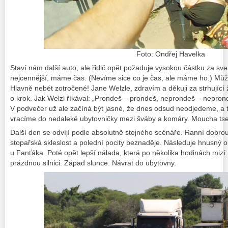
Foto: Ondřej Havelka
Staví nám další auto, ale řidič opět požaduje vysokou částku za s
nejcennější,
máme čas
.
(Nevíme sice
co je čas
, ale
máme ho
.)
Může
Hlavně nebét zotročené! Jane Welzle, zdravím a děkuji za strhující
o krok. Jak Welzl říkával: „Prondeš – prondeš, neprondeš – nepro
V podvečer už ale začíná být jasné, že dnes odsud neodjedeme, a 
vracíme do nedaleké ubytovničky mezi šváby a komáry.
Moucha tse
Další den se odvíjí podle absolutně stejného scénáře. Ranní dobrou
stopařská skleslost a polední pocity beznaděje. Následuje hnusný 
u Fanťáka. Poté opět lepší nálada, která po několika hodinách mizí
prázdnou silnici. Západ slunce. Návrat do ubytovny.