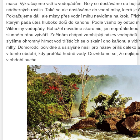
maso.
Vykračujeme vstříc vodopádům. Brzy se dostáváme do bující
nádherných rostlin. Také se ale dostáváme do vodní mlhy, která je 
Pokračujeme dál, ale místy přes vodní mlhu nevidíme na krok. Přic
kterým padá útes hluboko dolů do kaňonu. Podle všeho by odtud měl
Viktoriiny vodopády. Bohužel nevidíme skoro nic, jen neprůhlednou
slunném ránu vytváří. Začínám chápat zambijský název vodopádů.
slyšíme ohromný hřmot vod tříštících se o skalní dno kaňonu a vidí
mlhy.
Domorodci očividně a ušislyšně nešli pro název příliš daleko 
v tomto období, kdy protéká hodně vody.
Dozvídáme se, že nejlépe
v období sucha.