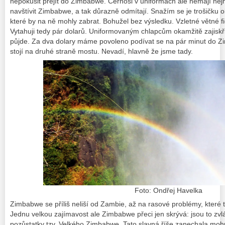
nepokusit přejít do Zimbabwe. Černoši v uniformách ale nemají ne
navštívit Zimbabwe, a tak důrazně odmítají. Snažím se je trošičku ob
které by na ně mohly zabrat. Bohužel bez výsledku.
Vzletné větné f
Vytahuji tedy pár dolarů. Uniformovaným chlapcům okamžitě zajiskři
půjde.
Za dva dolary máme povoleno podívat se na pár minut do Zi
stojí na druhé straně mostu. Nevadí, hlavně že jsme tady.
Foto: Ondřej Havelka
Zimbabwe se příliš neliší od Zambie, až na rasové problémy, které 
Jednu velkou zajímavost ale Zimbabwe přeci jen skrývá: jsou to zv
pozůstatky tzv.
Velkého Zimbabwe
. Tato slavná říše zanechala mo