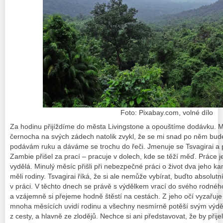
Foto: Pixabay.com, volné dílo
Za hodinu přijíždíme do města Livingstone a opouštíme dodávku. Mu
černocha na svých zádech natolik zvykl, že se mi snad po něm bude
podávám ruku a dáváme se trochu do řeči. Jmenuje se Tsvagirai a
Zambie přišel za prací – pracuje v dolech, kde se těží měď. Práce je
vydělá. Minulý měsíc přišli při nebezpečné práci o život dva jeho 
měli rodiny. Tsvagirai říká, že si ale nemůže vybírat, buďto absolu
v práci. V těchto dnech se právě s výdělkem vrací do svého rodn
a vzájemně si přejeme hodně štěstí na cestách. Z jeho očí vyzařuje 
mnoha měsících uvidí rodinu a všechny nesmírně potěší svým výděl
z cesty, a hlavně ze zlodějů. Nechce si ani představovat, že by přij