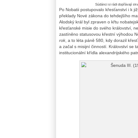
Súdánci si rádi dopřávají s
Po Nobatii postupovalo křesťanství i k
překlady Nové zákona do tehdejšího makú
Alodský král byl zpraven o křtu nobatejs
křesťanské misie do svého království, ne
zastíněno statusovou křestní výhodou N
rok
, a to léta páně 580, kdy dorazil křes
a začal s misijní činností. Království se 
institucionální křídla alexandrijského pat