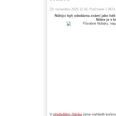
23. novembra 2025 11:42
, Prečítané 1 067x
Núbijci byli odedávna známí jako lidé 
Núbie je v k
V
předešlém článku
jsme nahlédli kořen