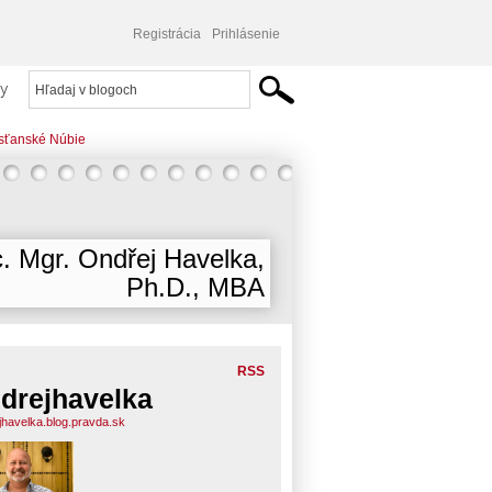
Registrácia
Prihlásenie
y
řesťanské Núbie
. Mgr. Ondřej Havelka,
Ph.D., MBA
RSS
drejhavelka
jhavelka.blog.pravda.sk