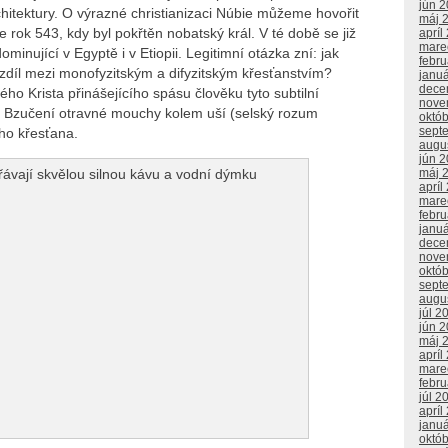
jún 
rchitektury. O výrazné christianizaci Núbie můžeme hovořit
máj 
e rok 543, kdy byl pokřtěn nobatský král. V té době se již
apríl
mare
minující v Egyptě i v Etiopii. Legitimní otázka zní: jak
febr
ozdíl mezi monofyzitským a difyzitským křesťanstvím?
janu
dece
ého Krista přinášejícího spásu člověku tyto subtilní
nove
. Bzučení otravné mouchy kolem uší (selský rozum
októ
sept
ho křesťana.
augu
jún 
máj 
apríl
mare
febr
janu
dece
nove
októ
sept
augu
júl 2
jún 
máj 
apríl
mare
febr
júl 2
apríl
janu
októ