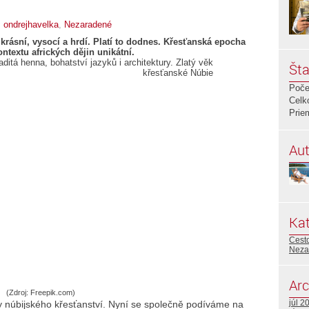
,
ondrejhavelka
,
Nezaradené
krásní, vysocí a hrdí. Platí to dodnes. Křesťanská epocha
ontextu afrických dějin unikátní.
Šta
Poče
Celk
Prie
Aut
Kat
Cest
Neza
Arc
(Zdroj: Freepik.com)
júl 2
y núbijského křesťanství. Nyní se společně podíváme na