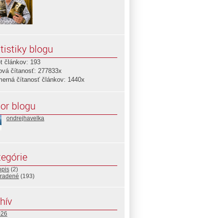
tistiky blogu
t článkov: 193
ová čítanosť: 277833x
merná čítanosť článkov: 1440x
or blogu
ondrejhavelka
egórie
opis
(2)
radené
(193)
hív
026