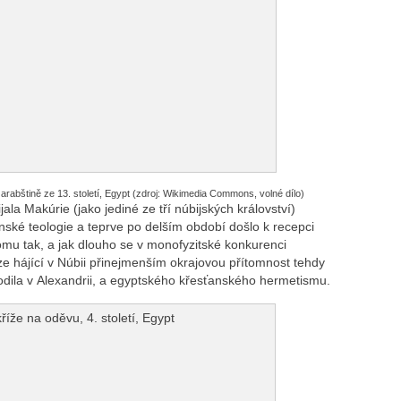
arabštině ze 13. století, Egypt
(zdroj: Wikimedia Commons, volné dílo)
ijala Makúrie (jako jediné ze tří núbijských království)
nské teologie a teprve po delším období došlo k recepci
omu tak, a jak dlouho se v monofyzitské konkurenci
teze hájící v Núbii přinejmenším okrajovou přítomnost tehdy
odila v Alexandrii, a egyptského křesťanského hermetismu.