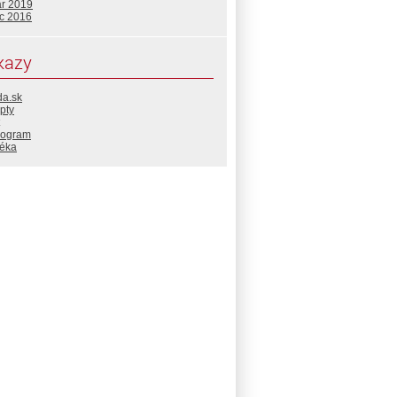
ár 2019
c 2016
kazy
da.sk
pty
rogram
téka