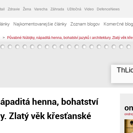
tail
Zdravie
Žena
Varecha
Záhrada
Užitočná
Video
DefenceNews
lánky
Najkomentovanejšie články
Zoznam blogov
Komerčné blog
>
Půvabné Núbijky, nápaditá henna, bohatství jazyků i architektury. Zlatý věk k
ThLic
ápaditá henna, bohatství
on
ry. Zlatý věk křesťanské
ondre