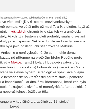
rcha alexandrijský
(zdroj: Wikimedia Commons, volné dílo)
 ve větší míře již v 6. století, mezi venkovským
ivně pomalu, ve větší míře až mezi 7. a 9. stoletím, když už
ntních
kúšitských
chrámů bylo stavitelsky a umělecky
y. Ačkoli již v šestém století proběhly snahy o vyslání
byly příliš úspěšné. Některé do cíle nedorazily, jiné zde
ství byla jako poslední christianizována Makúrie.
 Antiochie a není vyloučené, že sem mohlo dorazit
prokazatelně přítomné na protějším břehu Rudého moře
íklad v
Mekce
. Tamtéž byla v Hubalově svatyni před
a také (pro křesťany) bohorodička (
theotokos
) Maria
tla ve zjevné hyperdulii teologická spekulace o jejím
gie nestoriánského křesťanství při tom stála v poměrně
í a koneckonců i ariánskému křesťanství, které zde bylo
 století okrajově aktivní také monofyzitští aftartodokétisté,
 a neporušitelnost Ježíšova těla.