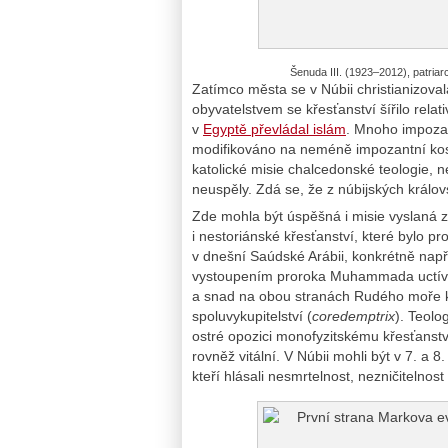
Šenuda III. (1923–2012), patria
Zatímco města se v Núbii christianizovala
obyvatelstvem se křesťanství šířilo relat
v
Egyptě převládal islám
. Mnoho impoza
modifikováno na neméně impozantní kostel
katolické misie chalcedonské teologie, ne
neuspěly. Zdá se, že z núbijských králov
Zde mohla být úspěšná i misie vyslaná z
i nestoriánské křesťanství, které bylo 
v dnešní Saúdské Arábii, konkrétně např
vystoupením proroka Muhammada uctíván
a snad na obou stranách Rudého moře kve
spoluvykupitelství (
coredemptrix
). Teolo
ostré opozici monofyzitskému křesťanstv
rovněž vitální. V Núbii mohli být v 7. a 8.
kteří hlásali nesmrtelnost, nezničitelnost