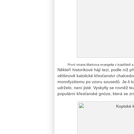
První strana Markova evangelia v koptštině a 
Někteří historikové hájí tezi, podle níž př
většinově katolické křesťanství chalcedo
monofyzitismu po vzoru sousedů. Je-li t
udrželo, není jisté. Vyskytly se rovněž 
populární křesťanské gnóze, která se zr