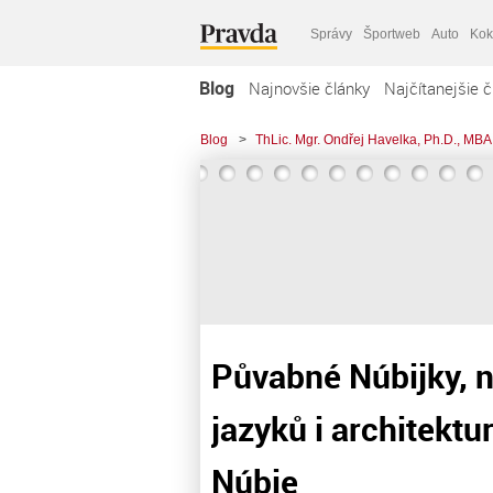
Správy
Športweb
Auto
Kok
Blog
Najnovšie články
Najčítanejšie č
Blog
>
ThLic. Mgr. Ondřej Havelka, Ph.D., MBA
Půvabné Núbijky, n
jazyků i architektu
Núbie