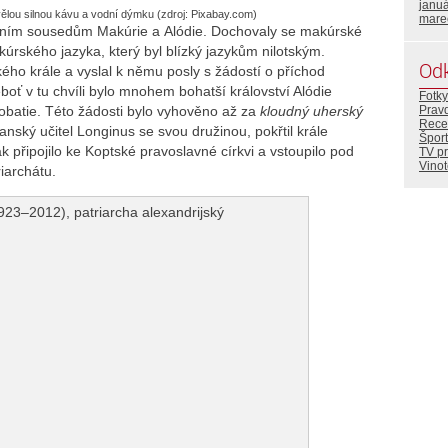
janu
kvělou silnou kávu a vodní dýmku
(zdroj: Pixabay.com)
mare
 jižním sousedům Makúrie a Alódie. Dochovaly se makúrské
rského jazyka, který byl blízký jazykům nilotským.
Od
kého krále a vyslal k němu posly s žádostí o příchod
boť v tu chvíli bylo mnohem bohatší království Alódie
Fotky
obatie. Této žádosti bylo vyhověno až za
kloudný uherský
Prav
Rece
ťanský učitel Longinus se svou družinou, pokřtil krále
Šport
tak připojilo ke Koptské pravoslavné církvi a vstoupilo pod
TV p
Vino
riarchátu.