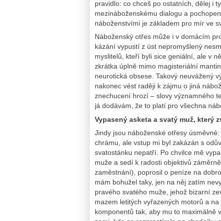
pravidlo: co chceš po ostatních, dělej i
mezináboženskému dialogu a pochopení
náboženstvími je základem pro mír ve s
Náboženský otřes může i v domácím prost
kázání vypustí z úst nepromyšlený nesm
myslitelů, kteří byli sice geniální, ale v 
zkrátka úplně mimo magisteriální mantin
neurotická obsese. Takový neuvážený v
nakonec vést raději k zájmu o jiná náb
znechucení hrozí – slovy významného te
já dodávám, že to platí pro všechna náb
Vypasený asketa a svatý muž, který z
Jindy jsou náboženské otřesy úsměvné: 
chrámu, ale vstup mi byl zakázán s odův
svatostánku nepatří. Po chvilce mě vypa
muže a sedí k radosti objektivů záměr
zaměstnání), poprosil o peníze na dobro
mám bohužel taky, jen na něj zatím nevy
pravého svatého muže, jehož bizarní zev
mazem letitých vyřazených motorů a na 
komponentů tak, aby mu to maximálně vyt