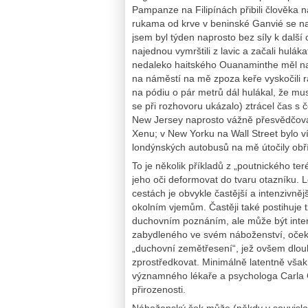
Pampanze na Filipínách přibili člověka na
rukama od krve v beninské Ganvié se na
jsem byl týden naprosto bez síly k další
najednou vymrštili z lavic a začali huláka
nedaleko haitského Ouanaminthe měl na 
na náměstí na mě zpoza keře vyskočili ra
na pódiu o pár metrů dál hulákal, že mus
se při rozhovoru ukázalo) ztrácel čas s
New Jersey naprosto vážně přesvědčoval,
Xenu; v New Yorku na Wall Street bylo 
londýnských autobusů na mě útočily obří ná
To je několik příkladů z „poutnického te
jeho oči deformovat do tvaru otazníku. 
cestách je obvykle častější a intenzivnějš
okolním vjemům. Častěji také postihuje t
duchovním poznáním, ale může být intenz
zabydleného ve svém náboženství, očekáv
„duchovní zemětřesení“, jež ovšem dlou
zprostředkovat. Minimálně latentně však
významného lékaře a psychologa Carla Gu
přirozenosti.
Náboženský šok může (někdy v souvislos