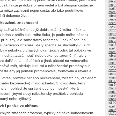
jún 
užit, takže je dobré o něm vědět a být alespoň částečně
máj 
apríl
 může zachránit nejen cestu, ale také poutníkovo
mare
é či dokonce život.
febr
janu
kouzlení, znechucení
dece
nove
y zažívá běžně dnes již dobře známý kulturní šok, a
októ
sept
jedna z příčin kulturního šoku, je podle mého názoru
augu
o příbuzný, ale samostatný fenomén. Jinak působí na
jún 
máj 
 pečlivého itineráře, který spěchá se sluchátky v uších,
apríl
aby v několika prchavých okamžicích odškrtal položky ve
mare
l nechat „zasáhnout“ nebo dokonce „proměnit“, ale v
febr
janu
kat další instantní zážitek a jinak působí na vnímavého
dece
nasává svět, sleduje kulturní a náboženské proměny a je
nove
októ
ho cesta aby jej pomalu proměňovala, formovala a utvářela.
sept
augu
 otřes, prožitek něčeho nečekaného, zvláštního, vzhledem
júl 2
nebo bezvěrectví) mimořádného; 2. okouzlení, tedy
jún 
první pohled „té správné duchovní cesty“, která
máj 
apríl
hucení, jinými slovy náboženský prožitek z pohledu
mare
hutný nebo kýčovitý.
febr
júl 2
vě i peníze ve chřtánu
apríl
janu
ychlých změnách prostředí, typicky při několikahodinovém
októ