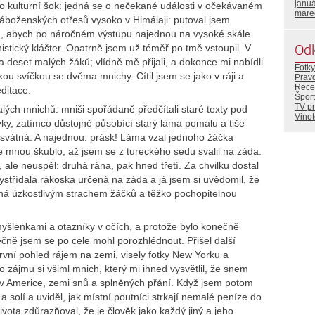
janu
ako kulturní šok: jedná se o nečekané události v očekávaném
mare
áboženských otřesů vysoko v Himálaji: putoval jsem
u, abych po náročném výstupu najednou na vysoké skále
Od
istický klášter. Opatrně jsem už téměř po tmě vstoupil. V
 a deset malých žáků; vlídně mě přijali, a dokonce mi nabídli
Fotky
ou svíčkou se dvěma mnichy. Cítil jsem se jako v ráji a
Prav
Rece
ditace.
Šport
TV p
ých mnichů: mniši spořádaně předčítali staré texty pod
Vino
vky, zatímco důstojně působící starý láma pomalu a tiše
osvátná. A najednou: prásk! Láma vzal jednoho žáčka
 se mnou škublo, až jsem se z tureckého sedu svalil na záda.
, ale neuspěl: druhá rána, pak hned třetí. Za chvilku dostal
ystřídala rákoska určená na záda a já jsem si uvědomil, že
ná úzkostlivým strachem žáčků a těžko pochopitelnou
 myšlenkami a otazníky v očích, a protože bylo konečně
ečně jsem se po cele mohl porozhlédnout. Přišel další
rvní pohled rájem na zemi, visely fotky New Yorku a
ájmu si všiml mnich, který mi ihned vysvětlil, že snem
 v Americe, zemi snů a splněných přání. Když jsem potom
a solí a uviděl, jak místní poutníci strkají nemalé peníze do
ivota zdůrazňoval, že je člověk jako každý jiný a jeho