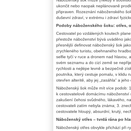
ukončit nebo naopak neplánovaně prodlo
připraven. Rozeznání náboženského šoku
duševní zdraví, v extrému i zdraví fyzick
Podoby náboženského šoku: otřes, o
Cestovatel po vzdálených koutech planet
přestože náboženství bývá uváděno jako 
přesnější definovat náboženský šok jak
zrychleného turistu, obehnaného hradbou
selfie tyčí v ruce a dronem nad hlavou, 
svém seznamu a do cizí země se nepřije
rychlosti a nejlépe levně a bezpečně zís
poutníka, který cestuje pomalu, v klidu 
otevřen alteritě, aby jej „zasáhla“ a je
Náboženský šok může mít více podob: 1.
k cestovatelově domácímu náboženství (
zakušení čehosi svůdného, lákavého, na 
cestovateli zatím nebyla známa; 3. znec
cestovatele hloupý, absurdní, krutý, nec
Náboženský otřes – tvrdá rána po hla
Náboženský otřes obvykle přichází při r