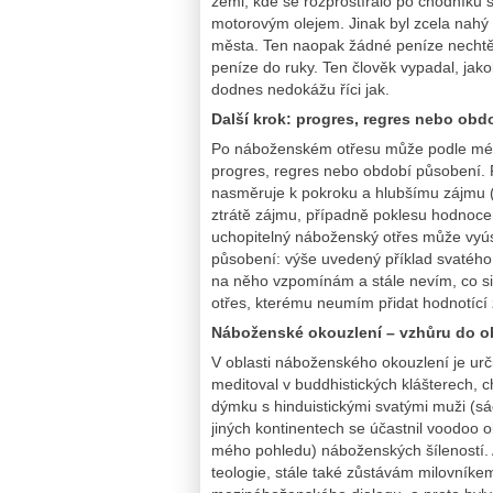
zemi, kde se rozprostíralo po chodníku
motorovým olejem. Jinak byl zcela nahý 
města. Ten naopak žádné peníze nechtěl,
peníze do ruky. Ten člověk vypadal, jako
dodnes nedokážu říci jak.
Další krok: progres, regres nebo ob
Po náboženském otřesu může podle mé 
progres, regres nebo období působení. 
nasměruje k pokroku a hlubšímu zájmu (
ztrátě zájmu, případně poklesu hodnoce
uchopitelný náboženský otřes může vyú
působení: výše uvedený příklad svatého 
na něho vzpomínám a stále nevím, co si 
otřes, kterému neumím přidat hodnotíc
Náboženské okouzlení – vzhůru do o
V oblasti náboženského okouzlení je urč
meditoval v buddhistických klášterech, c
dýmku s hinduistickými svatými muži (sá
jiných kontinentech se účastnil voodoo o
mého pohledu) náboženských šíleností. A
teologie, stále také zůstávám milovníkem