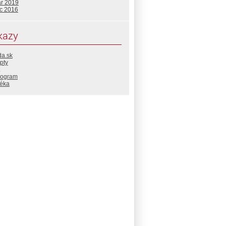
ár 2019
c 2016
kazy
da.sk
pty
rogram
téka