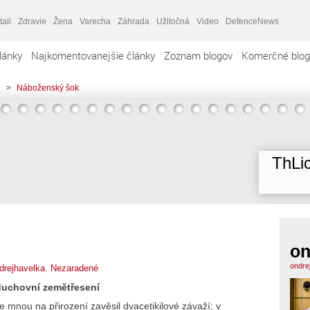
tail
Zdravie
Žena
Varecha
Záhrada
Užitočná
Video
DefenceNews
lánky
Najkomentovanejšie články
Zoznam blogov
Komerčné blog
>
Náboženský šok
ThLic
on
ondre
drejhavelka
,
Nezaradené
duchovní zemětřesení
 mnou na přirození zavěsil dvacetikilové závaží; v