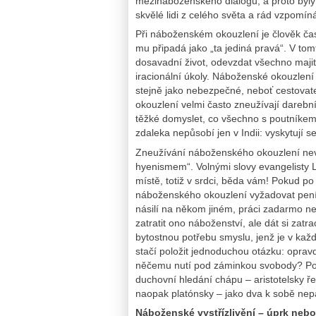
mezináboženského dialogu, a proto byly 
skvělé lidi z celého světa a rád vzpom
Při náboženském okouzlení je člověk čas
mu připadá jako „ta jediná pravá“. V to
dosavadní život, odevzdat všechno majite
iracionální úkoly. Náboženské okouzlení 
stejně jako nebezpečné, neboť cestovatel 
okouzlení velmi často zneužívají darební
těžké domyslet, co všechno s poutníkem 
zdaleka nepůsobí jen v Indii: vyskytují s
Zneužívání náboženského okouzlení ne
hyenismem“. Volnými slovy evangelisty L
místě, totiž v srdci, běda vám! Pokud po
náboženského okouzlení vyžadovat pení
násilí na někom jiném, práci zadarmo neb
zatratit ono náboženství, ale dát si za
bytostnou potřebu smyslu, jenž je v ka
stačí položit jednoduchou otázku: opra
něčemu nutí pod záminkou svobody? Po
duchovní hledání chápu – aristotelsky ř
naopak platónsky – jako dva k sobě nepa
Náboženské vystřízlivění – úprk neb