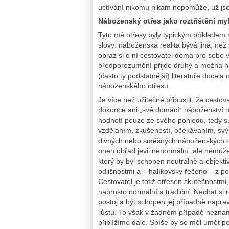
uctívání nikomu nikam nepomůže, už jse
Náboženský otřes jako roztříštění m
Tyto mé otřesy byly typickým příkladem
slovy: náboženská realita bývá jiná, než
obraz si o ní cestovatel doma pro sebe 
předporozumění přijde druhý a možná hlu
(často ty podstatnější) literatuře docel
náboženského otřesu.
Je více než užitečné připustit, že cesto
dokonce ani „své domácí“ náboženství n
hodnotí pouze ze svého pohledu, tedy su
vzděláním, zkušeností, očekáváním, svý
divných nebo směšných náboženských obřa
onen obřad jevil nenormální, ale nemůže 
který by byl schopen neutrálně a objekt
odlišnostmi a – halíkovsky řečeno – z po
Cestovatel je totiž otřesen skutečnostmi
naprosto normální a tradiční. Nechat si 
postoj a být schopen jej případně napra
růstu. To však v žádném případě nezname
přiblížíme dále. Spíše by se měl umět p