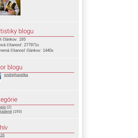
tistiky blogu
t článkov: 193
ová čítanosť: 277971x
merná čítanosť článkov: 1440x
or blogu
ondrejhavelka
egórie
opis
(2)
radené
(193)
hív
026