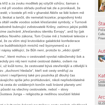
 kříž a za zvuku modliteb jej vztyčili vzhůru; šaman s
 mě při voodoo obřadu podíval tak zle a pronikavě, že
 cestě; v kostele při mši v ghanské Akkře se lidé kolem mě
t, tleskat a tančit, div nemetali kozelce; prapodivný kněz
oltáři vedle voodoo sošek křesťanské symboly; v Turnově
Šta
dostně bubnující zvěstovatelé Krišny, zatímco jakýsi politik
Poče
íme zachránit „křesťanskou identitu Evropy“, aniž by (jak
Celk
 četbou Nového zákona; Tom Cruise mě z hotelové televize v
Prie
 že za vším stojí krutovládce galaktické konfederace
více buddhistických mnichů než byznysmenů a z
Aut
pisy sdělující, že Bůh není, protože to „vědci zjistili“.
rénu“, které mohou v cestovateli vyvolat náboženský šok a
Leckdy pro něj není nutné cestovat daleko, ovšem na
í, už kvůli tomu, že cestovatel bývá otevřenější a citlivější k
zv. „duchovní hledače“, kteří své cesty směřují za
Kat
ivní i nepříjemný také pro poutníka již dlouhý čas
ajícího spíše jeho prohlubování, nikoli nepředvídatelné
Cest
há cesta do vzdálených končin naší krásné planety umí
Neza
 působí na všechny cestovatele, neboť – slovy
stava Junga – religiozita je nedílnou součástí lidské
Arc
júl 2
ti s kulturním šokem) poutníkovu cestu změnit, předčasně