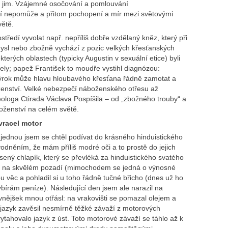
 ty jim. Vzájemné osočování a pomlouvání
 nepomůže a přitom pochopení a mír mezi světovými
větě.
ředí vyvolat např. nepříliš dobře vzdělaný kněz, který při
ysl nebo zbožně vychází z pozic velkých křesťanských
některých oblastech (typicky Augustin v sexuální etice) byli
ely; papež František to moudře vystihl diagnózou:
ýrok může hlavu hloubavého křesťana řádně zamotat a
oženství. Velké nebezpečí náboženského otřesu až
ologa Ctirada Václava Pospíšila – od „zbožného trouby“ a
oženství na celém světě.
vracel motor
jednou jsem se chtěl podívat do krásného hinduistického
odněním, že mám příliš modré oči a to prostě do jejich
sený chlapík, který se převléká za hinduistického svatého
ně na skvělém pozadí (mimochodem se jedná o výnosné
u věc a pohladil si u toho řádně tučné břicho (dnes už ho
bírám peníze). Následující den jsem ale narazil na
nějšek mnou otřásl: na vrakovišti se pomazal olejem a
jazyk zavěsil nesmírně těžké závaží z motorových
ahovalo jazyk z úst. Toto motorové závaží se táhlo až k