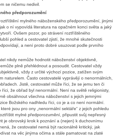
m se ničemu nedivil.
ylného předporozumění
 roztříštění mylného náboženského předporozumění, jinými
 jak o ní vypovídá literatura na opačném konci světa a jaký
vytvoří. Ovšem pozor, po strávení roztříštěného
bší pohled a cestovatel zjistí, že mnohé skutečnosti
a odpovídají, a není proto dobré usuzovat podle prvního
vatel nikdy nemůže hodnotit náboženství objektivně,
emůže plně přehlédnout a posoudit. Cestovatel vždy
bjektivně, vždy z určité výchozí pozice, zatížen svým
m naturelem. Často cestovatelé vyprávějí o nenormálních,
dech. Jistě, cestovatel může říci, že se jemu ten či
říci, že obřad byl nenormální. Není na světě religionisty,
ivně obsáhnout všechna náboženství s jejich jemnými
zice Božského nadhledu říci, co je a co není normální.
, které jsou pro ony „nenormální sektáře“ z jejich pohledu
roztříštit mylné předporozumění, připustit svůj nepřesný
vit je obrovský krok k poznání a (nejen) k duchovnímu
ná, že cestovatel nemá být racionálně kritický, jak
odívat na věc jinýma očima a stále pamatovat na zlaté