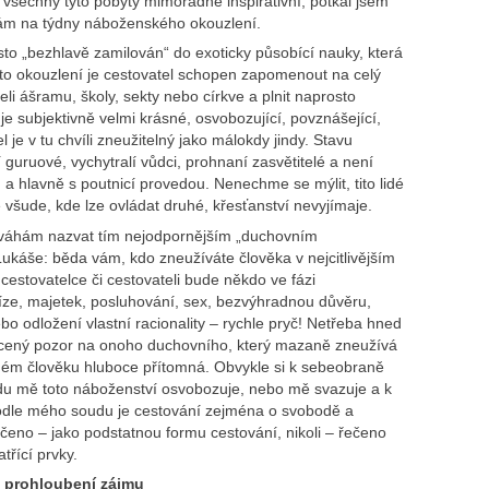
všechny tyto pobyty mimořádně inspirativní, potkal jsem
ínám na týdny náboženského okouzlení.
to „bezhlavě zamilován“ do exoticky působící nauky, která
mto okouzlení je cestovatel schopen zapomenout na celý
li ášramu, školy, sekty nebo církve a plnit naprosto
je subjektivně velmi krásné, osvobozující, povznášející,
je v tu chvíli zneužitelný jako málokdy jindy. Stavu
 guruové, vychytralí vůdci, prohnaní zasvětitelé a není
a hlavně s poutnicí provedou. Nenechme se mýlit, tito lidé
e všude, kde lze ovládat druhé, křesťanství nevyjímaje.
váhám nazvat tím nejodpornějším „duchovním
ukáše: běda vám, kdo zneužíváte člověka v nejcitlivějším
 cestovatelce či cestovateli bude někdo ve fázi
ze, majetek, posluhování, sex, bezvýhradnou důvěru,
o odložení vlastní racionality – rychle pryč! Netřeba hned
tracený pozor na onoho duchovního, který mazaně zneužívá
ždém člověku hluboce přítomná. Obvykle si k sebeobraně
vdu mě toto náboženství osvobozuje, nebo mě svazuje a k
dle mého soudu je cestování zejména o svobodě a
ečeno – jako podstatnou formu cestování, nikoli – řečeno
třící prvky.
o prohloubení zájmu