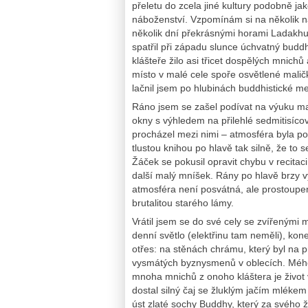
přeletu do zcela jiné kultury podobně j
náboženství. Vzpomínám si na několik n
několik dní překrásnými horami Ladakh
spatřil při západu slunce úchvatný buddh
klášteře žilo asi třicet dospělých mnichů
místo v malé cele spoře osvětlené maličk
lačnil jsem po hlubinách buddhistické me
Ráno jsem se zašel podívat na výuku mal
okny s výhledem na přilehlé sedmitisíco
procházel mezi nimi – atmosféra byla p
tlustou knihou po hlavě tak silně, že to
Žáček se pokusil opravit chybu v recitaci
další malý mníšek. Rány po hlavě brzy v
atmosféra není posvátná, ale prostoupe
brutalitou starého lámy.
Vrátil jsem se do své cely se zvířenými
denní světlo (elektřinu tam neměli), kon
otřes: na stěnách chrámu, který byl na p
vysmátých byznysmenů v oblecích. Mého z
mnoha mnichů z onoho kláštera je život
dostal silný čaj se žluklým jačím mlékem 
úst zlaté sochy Buddhy, který za svého ž