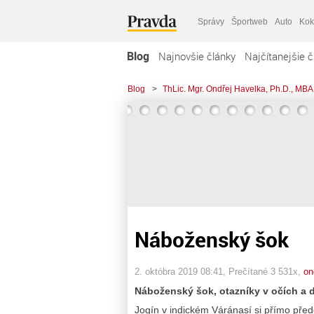
Správy
Športweb
Auto
Kok
Blog
Najnovšie články
Najčítanejšie č
Blog
>
ThLic. Mgr. Ondřej Havelka, Ph.D., MBA
Náboženský šok
2. októbra 2019 08:41
, Prečítané 3 531x,
on
Náboženský šok, otazníky v očích a 
Jogín v indickém Váránasí si přímo přede