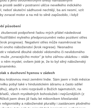
 spolu s jeho dvoumetrovými dredy namaštěnými
a prostě seděl v postranní uličce nevelkého indického
 neboť skuteční sádhuové nechtějí, ba ani nesmí, vzít
by zvracel motor a na mě to silně zapůsobilo, i když
dobí působení
zkušenosti podpořené řadou mých přátel následovat
Roztříštění mylného předporozumění nebo pozitivní otřes
krok progrese). Negativní otřes může nasměrovat ke
ní onoho náboženství (krok regrese). Nesnadno
stit v relativně dlouhé období vědomého či nevědomého
muže „zvracejícího motor“ je toho zářnou ukázkou – stále
o něm myslet, ovšem jisté je, že to byl silný náboženský
í znaménko.
blak s duchovní hyenou v zádech
itou královnou mezi zeměmi Indie. Sám jsem v Indii měsíce
hvilku pobyl také v hinduistickém ášramu a často sdílel
dhu), abych s nimi rozprávěl o Božích tajemstvích, na
břadů, všech myslitelných bohoslužeb i nejrůznějších (z
čkoli jsem dnes již řadu let milovníkem křesťanské
 religionistiky a náboženské plurality i zastáncem plodného