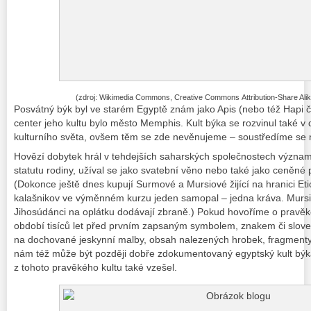
(zdroj: Wikimedia Commons, Creative Commons Attribution-Share Alik
Posvátný býk byl ve starém Egyptě znám jako Apis (nebo též Hapi 
center jeho kultu bylo město Memphis. Kult býka se rozvinul také v 
kulturního světa, ovšem těm se zde nevěnujeme – soustředíme se n
Hovězí dobytek hrál v tehdejších saharských společnostech významn
statutu rodiny, užíval se jako svatební věno nebo také jako ceněn
(Dokonce ještě dnes kupují Surmové a Mursiové žijící na hranici Et
kalašnikov ve výměnném kurzu jeden samopal – jedna kráva. Mursio
Jihosúdánci na oplátku dodávají zbraně.) Pokud hovoříme o pravě
období tisíců let před prvním zapsaným symbolem, znakem či slov
na dochované jeskynní malby, obsah nalezených hrobek, fragmenty
nám též může být později dobře zdokumentovaný egyptský kult býka
z tohoto pravěkého kultu také vzešel.