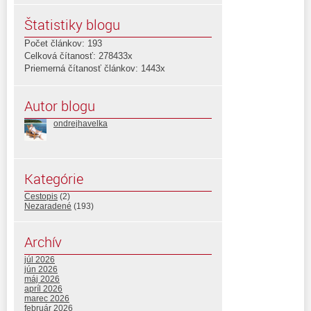
Štatistiky blogu
Počet článkov: 193
Celková čítanosť: 278433x
Priemerná čítanosť článkov: 1443x
Autor blogu
ondrejhavelka
Kategórie
Cestopis
(2)
Nezaradené
(193)
Archív
júl 2026
jún 2026
máj 2026
apríl 2026
marec 2026
február 2026