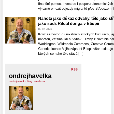
finanční pomoc, investice i podporu ekonomických 
výrazně omezit odjezdy migrantů přes Středozemní 
Nahota jako důkaz odvahy, tělo jako st
jako sudí. Rituál donga v Etiopii
02.07.2026
Když se hovoří o unikátních afrických kulturách, jej
nahotou, většina lidí si vybaví Himby z Namibie ne
Waddington, Wikimedia Commons, Creative Commons
Generic license V jihozápadní Etiopii však existu
kterých se nahé tělo stává [...]
RSS
ondrejhavelka
ondrejhavelka.blog.pravda.sk