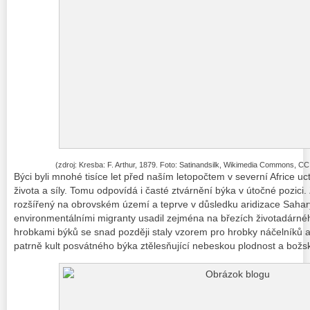
(zdroj: Kresba: F. Arthur, 1879. Foto: Satinandsilk, Wikimedia Commons, CC A
Býci byli mnohé tisíce let před naším letopočtem v severní Africe uct
života a síly. Tomu odpovídá i časté ztvárnění býka v útočné pozici. 
rozšířený na obrovském území a teprve v důsledku aridizace Sahary
environmentálními migranty usadil zejména na březích životadárnéh
hrobkami býků se snad později staly vzorem pro hrobky náčelníků 
patrně kult posvátného býka ztělesňující nebeskou plodnost a božsk