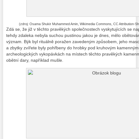
(zdroj: Osama Shukir Muhammed Amin, Wikimedia Commons, CC Attribution-Share 
Zdá se, že již v těchto pravěkých společnostech vyskytujících se n
tehdy zdaleka nebyla suchou pustinou jakou je dnes, mělo obětov
význam. Býk byl rituálně poražen zavedeným způsobem, jeho mas
a zbytky zvířete byly pohřbeny do hrobky pod kruhovým kamenný
archeologických vykopávkách na místech těchto pravěkých kamennýc
obětní dary, například mušle.