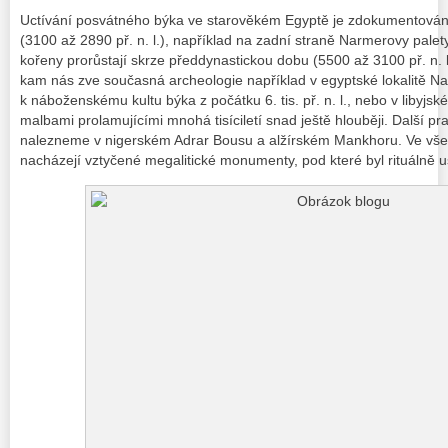
Uctívání posvátného býka ve starověkém Egyptě je zdokumentováno 
(3100 až 2890 př. n. l.), například na zadní straně Narmerovy palety 
kořeny prorůstají skrze předdynastickou dobu (5500 až 3100 př. n.
kam nás zve současná archeologie například v egyptské lokalitě Na
k náboženskému kultu býka z počátku 6. tis. př. n. l., nebo v libyj
malbami prolamujícími mnohá tisíciletí snad ještě hlouběji. Další p
nalezneme v nigerském Adrar Bousu a alžírském Mankhoru. Ve vše
nacházejí vztyčené megalitické monumenty, pod které byl rituálně