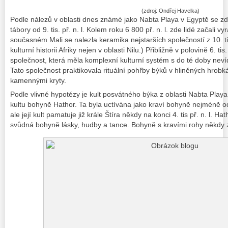
(zdroj: Ondřej Havelka)
Podle nálezů v oblasti dnes známé jako Nabta Playa v Egyptě se zd
tábory od 9. tis. př. n. l. Kolem roku 6 800 př. n. l. zde lidé začal
současném Mali se nalezla keramika nejstarších společností z 10. tis.
kulturní historii Afriky nejen v oblasti Nilu.) Přibližně v polovině 6. tis
společnost, která měla komplexní kulturní systém s do té doby ne
Tato společnost praktikovala rituální pohřby býků v hliněných hrob
kamennými kryty.
Podle vlivné hypotézy je kult posvátného býka z oblasti Nabta Pla
kultu bohyně Hathor. Ta byla uctívána jako kraví bohyně nejméně od p
ale její kult pamatuje již krále Štíra někdy na konci 4. tis př. n. l. H
svůdná bohyně lásky, hudby a tance. Bohyně s kravími rohy někdy z