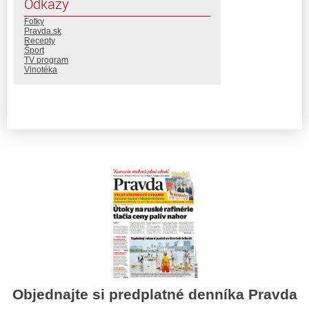
Odkazy
Fotky
Pravda.sk
Recepty
Šport
TV program
Vinotéka
Objednajte si predplatné denníka Pravda