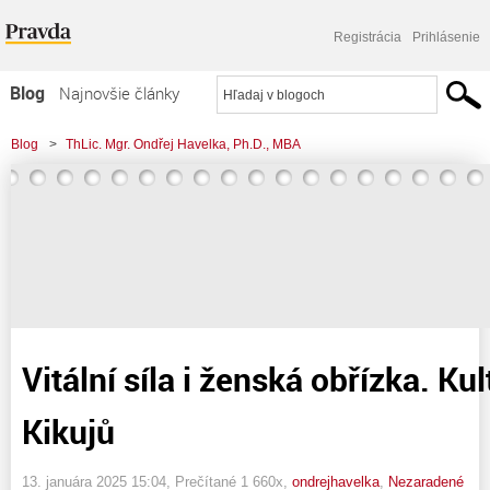
Registrácia
Prihlásenie
Blog
Najnovšie články
Najčítanejšie články
Blog
>
ThLic. Mgr. Ondřej Havelka, Ph.D., MBA
Najkomentovanejšie články
>
Vitální síla i ženská obřízka. Kultura keňských Kikujů
Zoznam blogov
Komerčné blogy
Vitální síla i ženská obřízka. K
Kikujů
13. januára 2025 15:04
, Prečítané 1 660x,
ondrejhavelka
,
Nezaradené