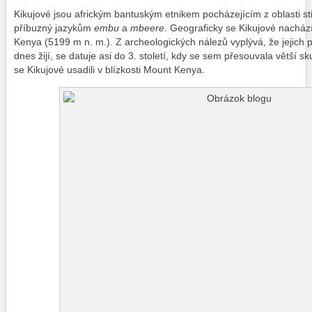
Kikujové jsou africkým bantuským etnikem pocházejícím z oblasti stře
příbuzný jazykům
embu
a
mbeere
. Geograficky se Kikujové nacház
Kenya (5199 m n. m.). Z archeologických nálezů vyplývá, že jejich p
dnes žijí, se datuje asi do 3. století, kdy se sem přesouvala větší sk
se Kikujové usadili v blízkosti Mount Kenya.