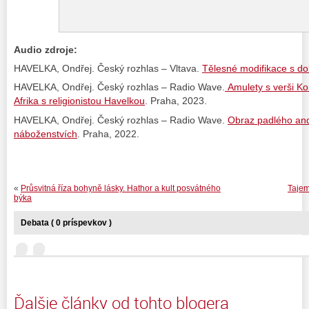
Audio zdroje:
HAVELKA, Ondřej. Český rozhlas – Vltava.
Tělesné modifikace s d
HAVELKA, Ondřej. Český rozhlas – Radio Wave.
Amulety s verši Ko
Afrika s religionistou Havelkou
. Praha, 2023.
HAVELKA, Ondřej. Český rozhlas – Radio Wave.
Obraz padlého an
náboženstvích
. Praha, 2022.
«
Průsvitná říza bohyně lásky. Hathor a kult posvátného
Tajem
býka
Debata ( 0 príspevkov )
Ďalšie články od tohto blogera