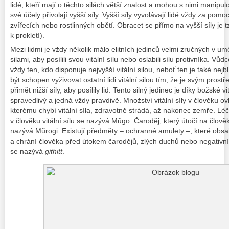
lidé, kteří mají o těchto silách větší znalost a mohou s nimi manipulo
své účely přivolají vyšší síly. Vyšší síly vyvolávají lidé vždy za pomoc
zvířecích nebo rostlinných obětí. Obracet se přímo na vyšší síly je t
k prokletí).
Mezi lidmi je vždy několik málo elitních jedinců velmi zručných v um
silami, aby posílili svou vitální sílu nebo oslabili sílu protivníka. Vů
vždy ten, kdo disponuje nejvyšší vitální silou, neboť ten je také nej
být schopen vyživovat ostatní lidi vitální silou tím, že je svým prost
přimět nižší síly, aby posílily lid. Tento silný jedinec je díky božské 
spravedlivý a jedná vždy pravdivě. Množství vitální síly v člověku ov
kterému chybí vitální síla, zdravotně strádá, až nakonec zemře. Léči
v člověku vitální sílu se nazývá Mũgo. Čaroděj, který útočí na člověka
nazývá Mũrogi. Existují předměty – ochranné amulety –, které obsahu
a chrání člověka před útokem čarodějů, zlých duchů nebo negativní
se nazývá
githitt
.