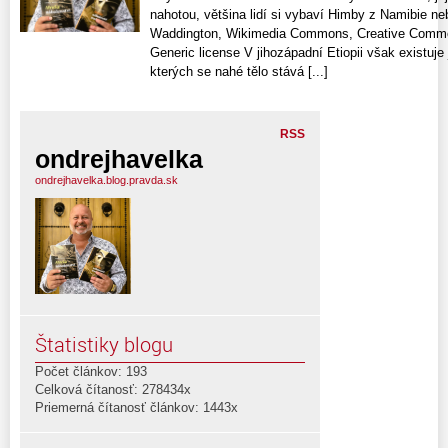
nahotou, většina lidí si vybaví Himby z Namibie ne
Waddington, Wikimedia Commons, Creative Commons
Generic license V jihozápadní Etiopii však existu
kterých se nahé tělo stává [...]
RSS
ondrejhavelka
ondrejhavelka.blog.pravda.sk
Štatistiky blogu
Počet článkov: 193
Celková čítanosť: 278434x
Priemerná čítanosť článkov: 1443x