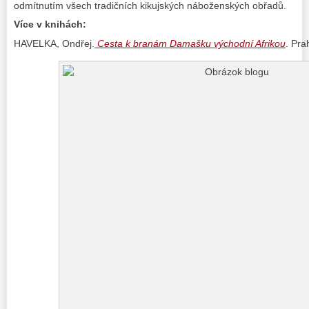
odmítnutím všech tradičních kikujských náboženských obřadů.
Více v knihách:
HAVELKA, Ondřej.
Cesta k branám Damašku východní Afrikou
. Pra