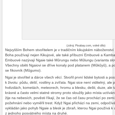
(zdroj: Pixabay.com, volné dílo)
Nejvyšším Bohem stvořitelem je v tradičním kikujském náboženství 
Boha používají nejen Kikujové, ale také příbuzní Embuové a Kambao
Embuové nazývají Ngaie také Mũrungu nebo Mũlungu (varianta slova
Všechny oběti Ngaiovi se dříve konaly pod platanem (Mũkũyũ), a pok
se fíkovník (Mũgumo).
Ngai je stvořitel a dárce všech věcí. Stvořil první lidské bytosti a p
k životu: půdu, déšť, rostliny a zvířata. Ngai sice není viditelný, ale 
hvězdách, kometách, meteorech, hromu a blesku, dešti, duze, ale ta
krásné a často velmi statné stromy proto sloužily jako místa uctívá
žije na nebesích, pověsti říkají, že se čas od času prochází po zemi, 
požehnání nebo vyměřil trest. Když Ngai přichází na zemi, odpočív
vykládán jako pohyb Ngaie a blesk je zbraň, kterou Ngai používá k 
z jednoho posvátného místa na druhé.