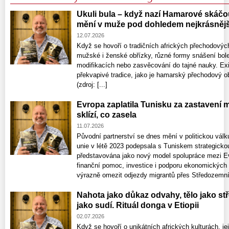
Ukuli bula – když nazí Hamarové skáčo
mění v muže pod dohledem nejkrásněj
12.07.2026
Když se hovoří o tradičních afrických přechodových
mužské i ženské obřízky, různé formy snášení bolest
modifikacích nebo zasvěcování do tajné nauky. Exi
překvapivé tradice, jako je hamarský přechodový ob
(zdroj: [...]
Evropa zaplatila Tunisku za zastavení m
sklízí, co zasela
11.07.2026
Původní partnerství se dnes mění v politickou vá
unie v létě 2023 podepsala s Tuniskem strategicko
představována jako nový model spolupráce mezi Evr
finanční pomoc, investice i podporu ekonomických 
výrazně omezit odjezdy migrantů přes Středozemní 
Nahota jako důkaz odvahy, tělo jako st
jako sudí. Rituál donga v Etiopii
02.07.2026
Když se hovoří o unikátních afrických kulturách, jej