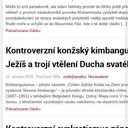
Může to znít paradoxně, ale islám fakticky pronikl do Afriky ještě p
někteří z prvních následovníků proroka Muhammada vyslyšeli dopor
pronásledování ze strany arabských polyteistů raději opustili mekkán
Rudé moře a uchýlili se do Aksumské říše, kde v té době vládlo […]
Pokračovanie článku
Kontroverzní konžský kimbang
Ježíš a trojí vtělení Ducha svat
15. októbra 2025, Prečítané 888x,
ondrejhavelka
,
Nezaradené
Kimbanguismus – plným názvem „Církev Ježíše Krista na Zemi prost
vyslance Simona Kimbangu“ – je původní africká křesťanská cír
(1887–1951) v tehdejším Belgickém Kongu. (zdroj: Mapy.com) V ro
novou, z křesťanství vycházející nauku založenou na vlastních boží
Pokračovanie článku