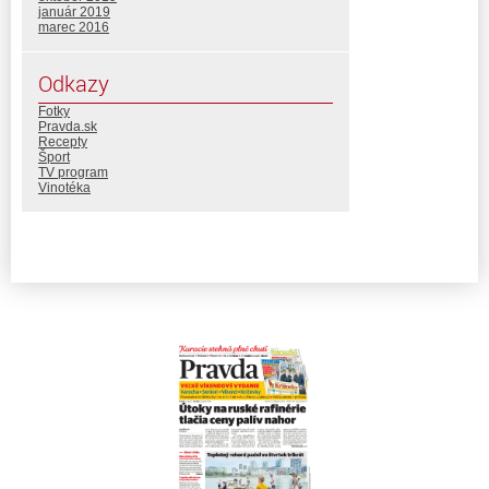
január 2019
marec 2016
Odkazy
Fotky
Pravda.sk
Recepty
Šport
TV program
Vinotéka