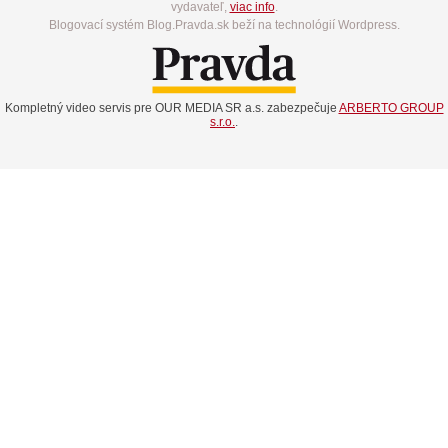
vydavateľ,
viac info
.
Blogovací systém Blog.Pravda.sk beží na technológií Wordpress.
Kompletný video servis pre OUR MEDIA SR a.s. zabezpečuje
ARBERTO GROUP
s.r.o.
.