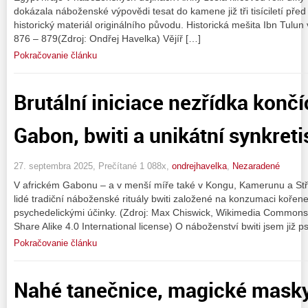
dokázala náboženské výpovědi tesat do kamene již tři tisíciletí pře
historický materiál originálního původu. Historická mešita Ibn Tulun
876 – 879(Zdroj: Ondřej Havelka) Vějíř […]
Pokračovanie článku
Brutální iniciace nezřídka končíc
Gabon, bwiti a unikátní synkret
27. septembra 2025, Prečítané 1 088x,
ondrejhavelka
,
Nezaradené
V africkém Gabonu – a v menší míře také v Kongu, Kamerunu a Střed
lidé tradiční náboženské rituály bwiti založené na konzumaci kořene
psychedelickými účinky. (Zdroj: Max Chiswick, Wikimedia Commons
Share Alike 4.0 International license) O náboženství bwiti jsem již p
Pokračovanie článku
Nahé tanečnice, magické masky