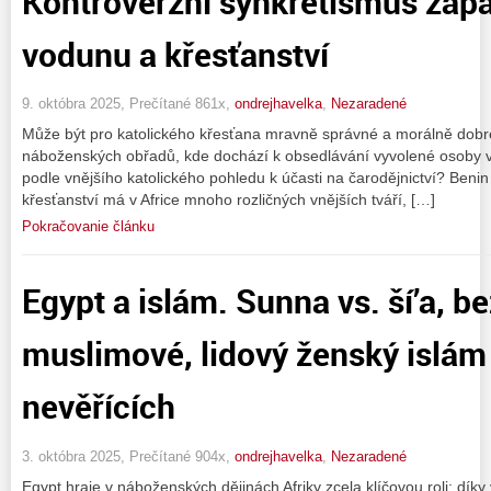
Kontroverzní synkretismus záp
vodunu a křesťanství
9. októbra 2025, Prečítané 861x,
ondrejhavelka
,
Nezaradené
Může být pro katolického křesťana mravně správné a morálně dobré
náboženských obřadů, kde dochází k obsedlávání vyvolené osoby 
podle vnějšího katolického pohledu k účasti na čarodějnictví? Benin
křesťanství má v Africe mnoho rozličných vnějších tváří, […]
Pokračovanie článku
Egypt a islám. Sunna vs. ší’a, b
muslimové, lidový ženský islám 
nevěřících
3. októbra 2025, Prečítané 904x,
ondrejhavelka
,
Nezaradené
Egypt hraje v náboženských dějinách Afriky zcela klíčovou roli: díky 