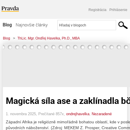
Registrácia
Prihlásenie
Blog
Najnovšie články
Najčítanejšie články
Blog
>
ThLic. Mgr. Ondřej Havelka, Ph.D., MBA
Najkomentovanejšie články
Zoznam blogov
Komerčné blogy
Magická síla ase a zaklínadla b
1. novembra 2025, Prečítané 857x,
ondrejhavelka
,
Nezaradené
Západní Afrika je religiózně mimořádně bohatou oblastí, kde v pos
původních náboženství. (Zdroj: MEKEM Z. Prosper, Creative Common