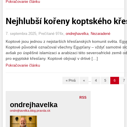
Pokračovanie článku
Nejhlubší kořeny koptského kře
7. septembra 2025, Prečítané 974x,
ondrejhavelka
,
Nezaradené
Koptové jsou jednou z nejstarších křesťanských komunit světa. Egy
Koptové původně označoval všechny Egypťany – vždyť samotné sl
avšak po úspěšné islamizaci a arabizaci této severoafrické země od 
pro egyptské křesťany. Koptové obývají v drtivé […]
Pokračovanie článku
« Prvá
«
...
4
5
6
7
RSS
ondrejhavelka
ondrejhavelka.blog.pravda.sk