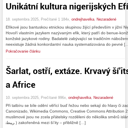
Unikátní kultura nigerijských Ef
18. septembra 2025, Prečítané 1 184x,
ondrejhavelka
,
Nezaradené
Efíkové jsou bantuskou etnickou skupinou žijící především v jižní 
Hovoří vlastním jazykem nazývaným efik, který patří do benue-kon
konžské jazykové rodiny. Badatelé zabývající se tradičním nábožens
neexistuje žádná konkordantní nauka systematizována do pevné [
Pokračovanie článku
Šarlat, ostří, extáze. Krvavý ší’it
a Africe
10. septembra 2025, Prečítané 996x,
ondrejhavelka
,
Nezaradené
Při tatbíru se bíle odění věřící buď řežou nebo sekají do hlavy či z
Canonizado, Wikimedia Commons, Creative Commons Attribution 2.0
muslimové jsou ne zcela přátelsky rozděleni do několika směrů islám
ﺮﯿﺒﻄﺗ ) zakořeněná mezi ší’ity – přibližně […]