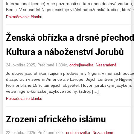
International licence) Více pozornosti se tam dnes dostává vodunu
Benin. V sousední Nigérii existuje vitální náboženská tradice, která 
Pokračovanie článku
Ženská obřízka a drsné přechodo
Kultura a náboženství Jorubů
24. októbra 2025, Prečítané 1 334x,
ondrejhavelka
,
Nezaradené
Jorubové jsou etnikem žijícím především v Nigérii, v menších počte
diasporách v severní Americe a v Evropě. Jejich centrem je Nigérie 
tvoří přibližně 15 % tamějších obyvatel. Hovoří jorubským jazykem, 
větve nigero-konžské jazykové rodiny. (zdroj: […]
Pokračovanie článku
Zrození afrického islámu
22. októbra 2025, Prečítané 732x,
ondrejhavelka
,
Nezaradené