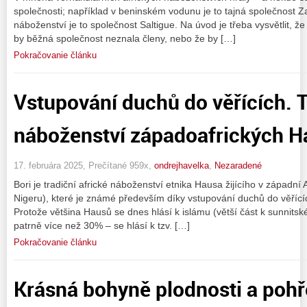
společnosti; například v beninském vodunu je to tajná společnost Z
náboženství je to společnost Saltigue. Na úvod je třeba vysvětlit, 
by běžná společnost neznala členy, nebo že by […]
Pokračovanie článku
Vstupování duchů do věřících. T
náboženství západoafrických H
17. februára 2025, Prečítané 959x,
ondrejhavelka
,
Nezaradené
Bori je tradiční africké náboženství etnika Hausa žijícího v západní A
Nigeru), které je známé především díky vstupování duchů do věřící
Protože většina Hausů se dnes hlásí k islámu (větší část k sunnit
patrně více než 30% – se hlásí k tzv. […]
Pokračovanie článku
Krásná bohyně plodnosti a pohře