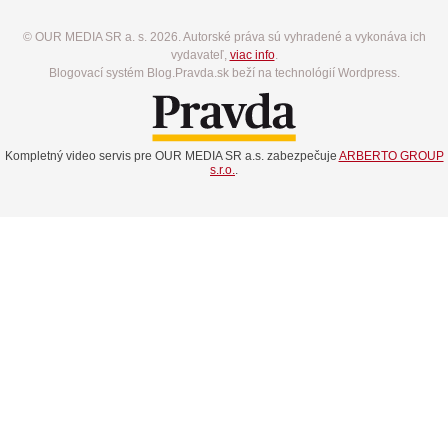
© OUR MEDIA SR a. s. 2026. Autorské práva sú vyhradené a vykonáva ich
vydavateľ,
viac info
.
Blogovací systém Blog.Pravda.sk beží na technológií Wordpress.
Kompletný video servis pre OUR MEDIA SR a.s. zabezpečuje
ARBERTO GROUP
s.r.o.
.