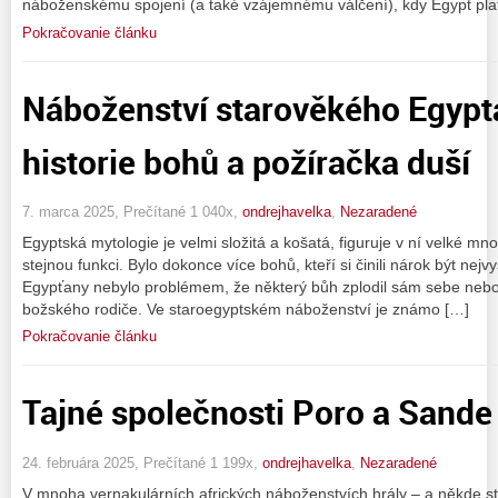
náboženskému spojení (a také vzájemnému válčení), kdy Egypt plat
Pokračovanie článku
Náboženství starověkého Egypt
historie bohů a požíračka duší
7. marca 2025, Prečítané 1 040x,
ondrejhavelka
,
Nezaradené
Egyptská mytologie je velmi složitá a košatá, figuruje v ní velké mno
stejnou funkci. Bylo dokonce více bohů, kteří si činili nárok být ne
Egypťany nebylo problémem, že některý bůh zplodil sám sebe nebo 
božského rodiče. Ve staroegyptském náboženství je známo […]
Pokračovanie článku
Tajné společnosti Poro a Sande
24. februára 2025, Prečítané 1 199x,
ondrejhavelka
,
Nezaradené
V mnoha vernakulárních afrických náboženstvích hrály – a někde stále