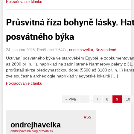
Pokračovanie článku
Průsvitná říza bohyně lásky. Hat
posvátného býka
24. januára 2025, Prečítané 1 547x,
ondrejhavelka
,
Nezaradené
Uctívání posvátného býka ve starověkém Egyptě je zdokumentováno 
až 2890 př. n. l.), například na zadní straně Narmerovy palety z 31. 
prorůstají skrze předdynastickou dobu (5500 až 3100 př. n. l.) ka
zve současná archeologie například v egyptské lokalitě […]
Pokračovanie článku
« Prvá
«
...
7
8
9
10
RSS
ondrejhavelka
ondrejhavelka.blog.pravda.sk