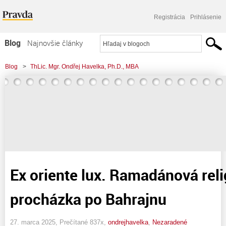
Registrácia
Prihlásenie
Blog
Najnovšie články
Najčítanejšie články
Blog
>
ThLic. Mgr. Ondřej Havelka, Ph.D., MBA
Najkomentovanejšie články
Zoznam blogov
Komerčné blogy
Ex oriente lux. Ramadánová reli
procházka po Bahrajnu
27. marca 2025, Prečítané 837x,
ondrejhavelka
,
Nezaradené