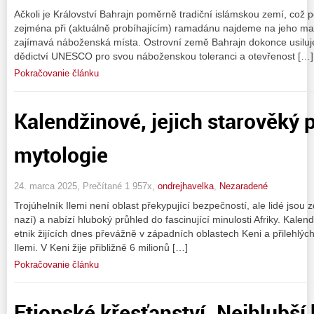
Ačkoli je Království Bahrajn poměrně tradiční islámskou zemí, což
zejména při (aktuálně probíhajícím) ramadánu najdeme na jeho 
zajímavá náboženská místa. Ostrovní země Bahrajn dokonce usiluje 
dědictví UNESCO pro svou náboženskou toleranci a otevřenost […]
Pokračovanie článku
Kalendžinové, jejich starověký 
mytologie
24. marca 2025, Prečítané 1 957x,
ondrejhavelka
,
Nezaradené
Trojúhelník Ilemi není oblast překypující bezpečností, ale lidé jso
nazí) a nabízí hluboký průhled do fascinující minulosti Afriky. Kalen
etnik žijících dnes převážně v západních oblastech Keni a přilehlý
Ilemi. V Keni žije přibližně 6 milionů […]
Pokračovanie článku
Etiopské křesťanství. Nejhlubší