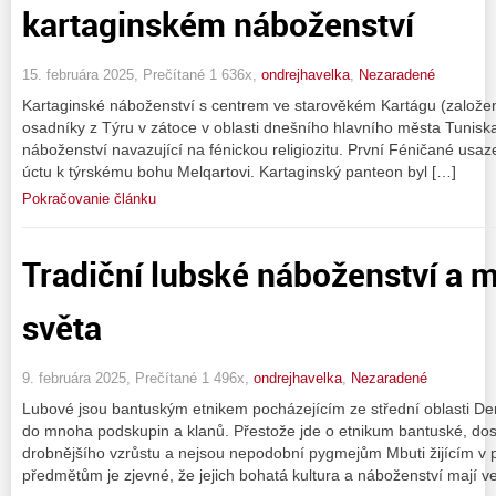
kartaginském náboženství
15. februára 2025, Prečítané 1 636x,
ondrejhavelka
,
Nezaradené
Kartaginské náboženství s centrem ve starověkém Kartágu (založené
osadníky z Týru v zátoce v oblasti dnešního hlavního města Tuniska,
náboženství navazující na fénickou religiozitu. První Féničané usaze
úctu k týrskému bohu Melqartovi. Kartaginský panteon byl […]
Pokračovanie článku
Tradiční lubské náboženství a m
světa
9. februára 2025, Prečítané 1 496x,
ondrejhavelka
,
Nezaradené
Lubové jsou bantuským etnikem pocházejícím ze střední oblasti De
do mnoha podskupin a klanů. Přestože jde o etnikum bantuské, do
drobnějšího vzrůstu a nejsou nepodobní pygmejům Mbuti žijícím v 
předmětům je zjevné, že jejich bohatá kultura a náboženství mají v