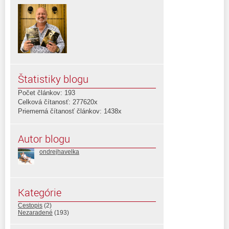
Štatistiky blogu
Počet článkov: 193
Celková čítanosť: 277620x
Priemerná čítanosť článkov: 1438x
Autor blogu
ondrejhavelka
Kategórie
Cestopis
(2)
Nezaradené
(193)