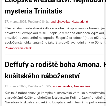
mysteria Trinitatis
17. marca 2025, Prečítané 841x,
ondrejhavelka
,
Nezaradené
Křesťanství v subsaharské Africe je obecně spojováno s hanebným 
navázanou evropskou misií. Etiopie je v mnoha ohledech výjimkou, 
pravdivého zobecnění nezapadá. Etiopská ortodoxní (nebo též pravo
společenství církví známého jako Starobylé východní církve (Orient
Pokračovanie článku
Deffufy a rodiště boha Amona. 
kušitského náboženství
13. marca 2025, Prečítané 1 392x,
ondrejhavelka
,
Nezaradené
Kušitské náboženství je komplexní starověká věrouka s množstvím b
starověkými Kušity a tehdejším královstvím Kuš na území dnešního
Navzdory blízkosti starověkého Egypta a velmi těsnému politickému