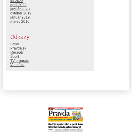
júl 2023
apríl 2023
január 2023
október 2019
január 2019
marec 2016
Odkazy
Fotky
Pravda.sk
Recepty
Šport
TV program
Vinotéka